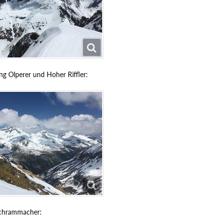
ng Olperer und Hoher Riffler:
Schrammacher: