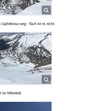
Gipfelkreuz weg - flach ist es nicht:
 im Mittelteil: