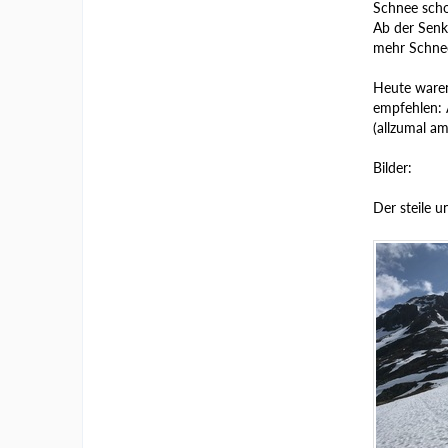
Schnee scho
Ab der Senk
mehr Schnee,
Heute waren
empfehlen: 
(allzumal a
Bilder:
Der steile un