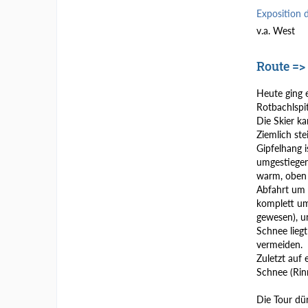
Exposition 
v.a. West
Route =>
Heute ging 
Rotbachlspit
Die Skier k
Ziemlich ste
Gipfelhang i
umgestiegen.
warm, oben 
Abfahrt um 
komplett umg
gewesen), u
Schnee lieg
vermeiden.
Zuletzt auf 
Schnee (Rinn
Die Tour dür