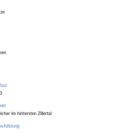
tze
lpen
Tour
23
nkt
icher im hintersten Zillertal
nschätzung