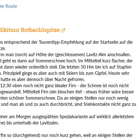
der Route
Skitour Rotbachlspitze
es entsprechend der Tourentipp-Empfehlung auf der Startseite auf die
ze.
ann man (noch) auf Höhe der (geschlossenen) Lavitz-Alm anschnallen.
il geht es dann auf Sommerschnee hoch. Im Mittelteil kurz flacher, der
st dann wieder ordentlich steil. Die letzten 50 Hm bin ich auf Stapfen
 Prinzipiell ginge es aber auch mit Skiern bis zum Gipfel. Heute sehr
hatte es aber dennoch über Nacht gefroren.
12:30 oben noch nicht ganz idealer Firn - der Schnee ist noch nicht
ewandelt. Mittelteil Firn (ein bisschen tief - etwas früher wäre besser
nten schöner Sommerschnee. Da an einigen Stellen nur noch wenig
t und man ab und zu auch durchbricht, sind Steinkontakte nicht ganz zu
einer am Morgen ausgespähten Spezialvariante auf wirklich allerletztem
e) bis unterhalb der Lavitzalm.
fte so (durchgehend) nur noch kurz gehen, weil an einigen Stellen der