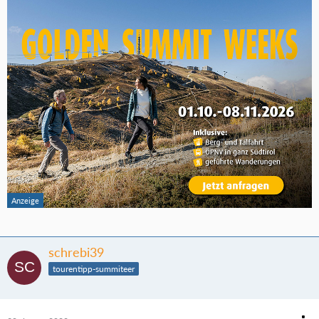
schrebi39
tourentipp-summiteer