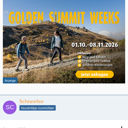
Schneefee
tourentipp-summiteer