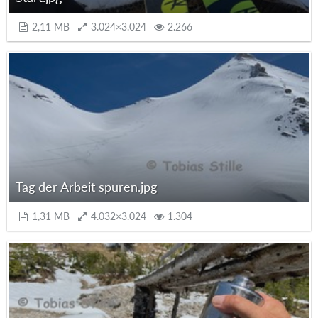
2,11 MB
3.024×3.024
2.266
Tag der Arbeit spuren.jpg
1,31 MB
4.032×3.024
1.304