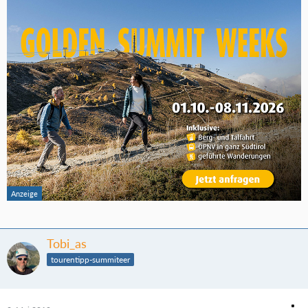
Tobi_as
tourentipp-summiteer