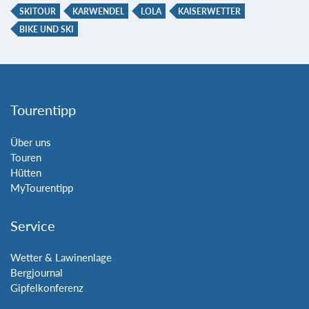
SKITOUR
KARWENDEL
LOLA
KAISERWETTER
BIKE UND SKI
Tourentipp
Über uns
Touren
Hütten
MyTourentipp
Service
Wetter & Lawinenlage
Bergjournal
Gipfelkonferenz