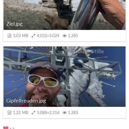
Ziel.jpg
3,03 MB
4.032×3.024
1.285
Gipfelfreuden.jpg
1,22 MB
3.088×2.316
1.283
3