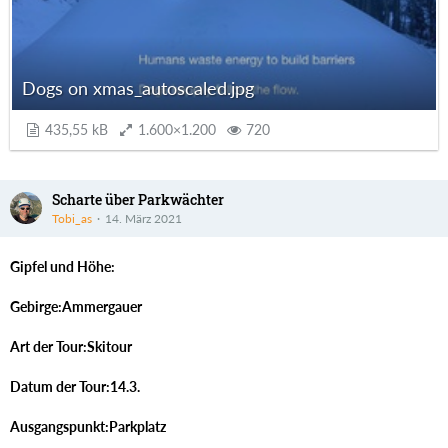
Dogs on xmas_autoscaled.jpg
435,55 kB
1.600×1.200
720
Scharte über Parkwächter
Tobi_as
14. März 2021
Gipfel und Höhe:
Gebirge:Ammergauer
Art der Tour:Skitour
Datum der Tour:14.3.
Ausgangspunkt:Parkplatz