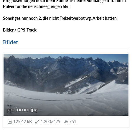
Prognose:morgen noch mehr Sonne als heute! Südhang ein Traum in
Pulver für die neuschneegierigen Ski!
Sonstiges:nur noch 2, die nicht Freizeitverbot wg. Arbeit hatten
Bilder / GPS-Track:
Bilder
pic-forum.jpg
125,42 kB
1.200×479
751