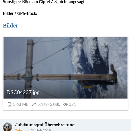
Sonstiges: Böen am Gipfel 7-8, nicht angesagt
Bilder / GPS-Track:
Bilder
DSC04237.jpg
3,63 MB
5.472×3.080
521
Jubiläumsgrat Überschreitung
Tobi_as
31. Juli 2019