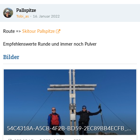
Pallspitze
Tobi_as
16. Januar 2022
Route =>
Skitour Pallspitze
Empfehlenswerte Runde und immer noch Pulver
Bilder
54C4318A-A5CB-4F2B-BD59-2EC89BB4ECFB_autoscaled.jpg