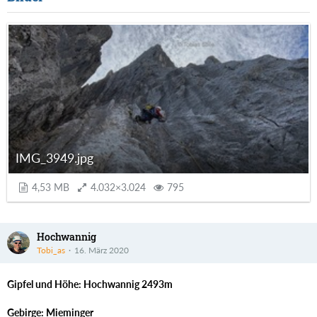
IMG_3949.jpg
4,53 MB
4.032×3.024
795
Hochwannig
Tobi_as
16. März 2020
Gipfel und Höhe: Hochwannig 2493m
Gebirge: Mieminger