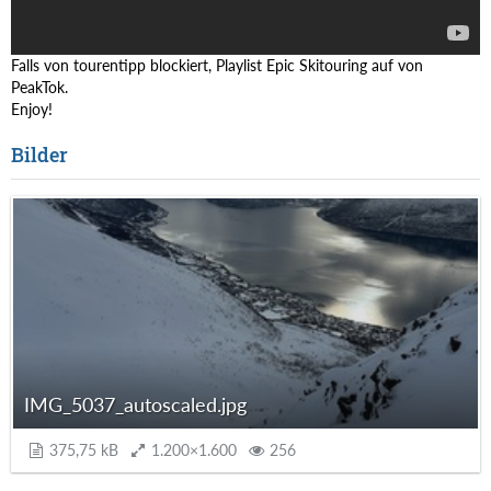
Falls von tourentipp blockiert, Playlist Epic Skitouring auf von
PeakTok.
Enjoy!
Bilder
IMG_5037_autoscaled.jpg
375,75 kB
1.200×1.600
256