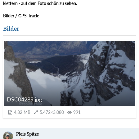
klettern - auf dem Foto schön zu sehen.
Bilder / GPS-Track:
Bilder
DSC04289.jpg
4,82 MB
5.472×3.080
991
Pleis Spitze