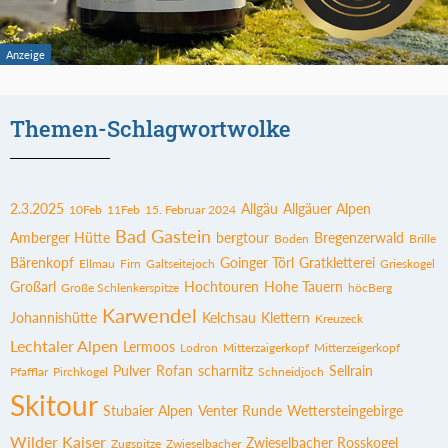
Themen-Schlagwortwolke
2.3.2025
Allgäu
Allgäuer Alpen
10Feb
11Feb
15. Februar 2024
Bad Gastein
Amberger Hütte
bergtour
Bregenzerwald
Boden
Brille
Bärenkopf
Goinger Törl
Gratkletterei
Ellmau
Firn
Galtseitejoch
Grieskogel
Großarl
Hochtouren
Hohe Tauern
Große Schlenkerspitze
höcBerg
Karwendel
Johannishütte
Kelchsau
Klettern
Kreuzeck
Lechtaler Alpen
Lermoos
Lodron
Mitterzaigerkopf
Mitterzeigerkopf
Pulver
Rofan
scharnitz
Sellrain
Pfafflar
Pirchkogel
Schneidjoch
Skitour
Stubaier Alpen
Venter Runde
Wettersteingebirge
Wilder Kaiser
Zwieselbacher Rosskogel
Zugspitze
Zwieselbacher