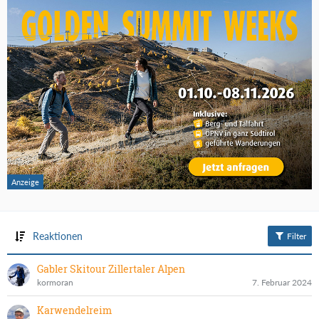
Reaktionen
Filter
Gabler Skitour Zillertaler Alpen
kormoran
7. Februar 2024
Karwendelreim