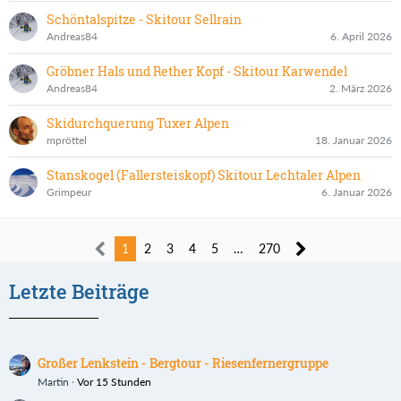
Schöntalspitze - Skitour Sellrain
Andreas84
6. April 2026
Gröbner Hals und Rether Kopf - Skitour Karwendel
Andreas84
2. März 2026
Skidurchquerung Tuxer Alpen
mpröttel
18. Januar 2026
Stanskogel (Fallersteiskopf) Skitour Lechtaler Alpen
Grimpeur
6. Januar 2026
1
2
3
4
5
…
270
Letzte Beiträge
Großer Lenkstein - Bergtour - Riesenfernergruppe
Martin
Vor 15 Stunden