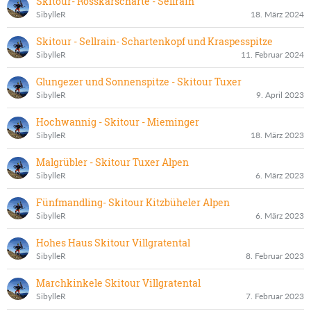
Skitour- Rosskarscharte - Sellrain
SibylleR
18. März 2024
Skitour - Sellrain- Schartenkopf und Kraspesspitze
SibylleR
11. Februar 2024
Glungezer und Sonnenspitze - Skitour Tuxer
SibylleR
9. April 2023
Hochwannig - Skitour - Mieminger
SibylleR
18. März 2023
Malgrübler - Skitour Tuxer Alpen
SibylleR
6. März 2023
Fünfmandling- Skitour Kitzbüheler Alpen
SibylleR
6. März 2023
Hohes Haus Skitour Villgratental
SibylleR
8. Februar 2023
Marchkinkele Skitour Villgratental
SibylleR
7. Februar 2023