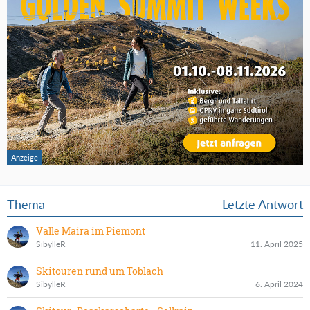
Thema
Letzte Antwort
Valle Maira im Piemont
SibylleR
11. April 2025
Skitouren rund um Toblach
SibylleR
6. April 2024