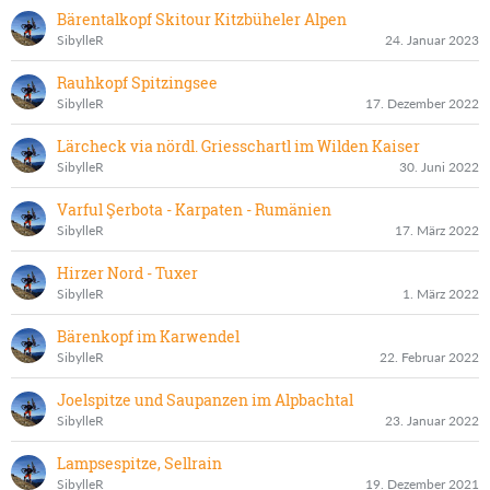
Bärentalkopf Skitour Kitzbüheler Alpen
SibylleR
24. Januar 2023
Rauhkopf Spitzingsee
SibylleR
17. Dezember 2022
Lärcheck via nördl. Griesschartl im Wilden Kaiser
SibylleR
30. Juni 2022
Varful Şerbota - Karpaten - Rumänien
SibylleR
17. März 2022
Hirzer Nord - Tuxer
SibylleR
1. März 2022
Bärenkopf im Karwendel
SibylleR
22. Februar 2022
Joelspitze und Saupanzen im Alpbachtal
SibylleR
23. Januar 2022
Lampsespitze, Sellrain
SibylleR
19. Dezember 2021