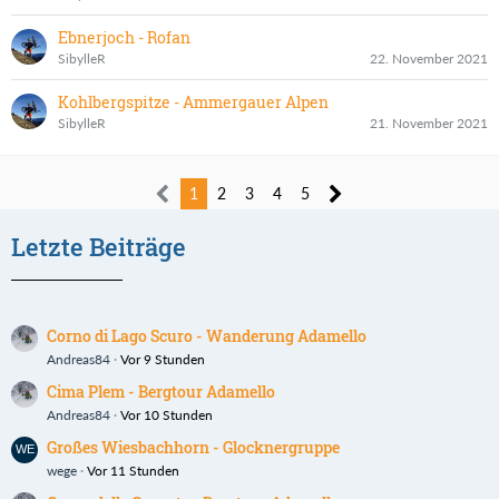
Ebnerjoch - Rofan
SibylleR
22. November 2021
Kohlbergspitze - Ammergauer Alpen
SibylleR
21. November 2021
1
2
3
4
5
Letzte Beiträge
Corno di Lago Scuro - Wanderung Adamello
Andreas84
Vor 9 Stunden
Cima Plem - Bergtour Adamello
Andreas84
Vor 10 Stunden
Großes Wiesbachhorn - Glocknergruppe
wege
Vor 11 Stunden