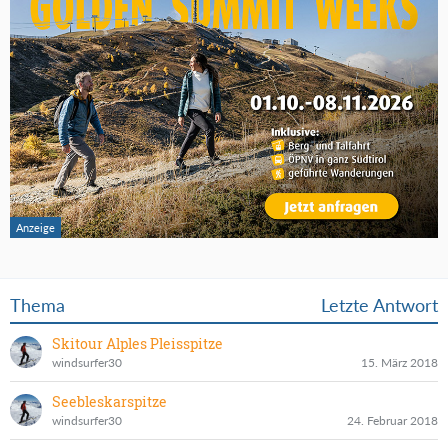
Thema
Letzte Antwort
Skitour Alples Pleisspitze
windsurfer30
15. März 2018
Seebleskarspitze
windsurfer30
24. Februar 2018