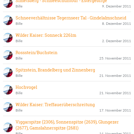
Simetsberg - Schneeschuhtour - Estergebirge
Bille
9. Dezember 2011
Schneeverhältnisse Tegernseer Tal - Gindelalmschneid
Bille
8. Dezember 2011
Wilder Kaiser: Sonneck 2261m
Bille
2. Dezember 2011
Rossstein/Buchstein
Bille
25. November 2011
Spitzstein, Brandelberg und Zinnenberg
Bille
21. November 2011
Hochvogel
Bille
21. November 2011
Wilder Kaiser: Treffauerüberschreitung
Bille
17. November 2011
Viggarspitze (2306), Sonnenspitze (2639), Glungezer
(2677), Gamslahnerspitze (2681)
Bille
14. November 2011