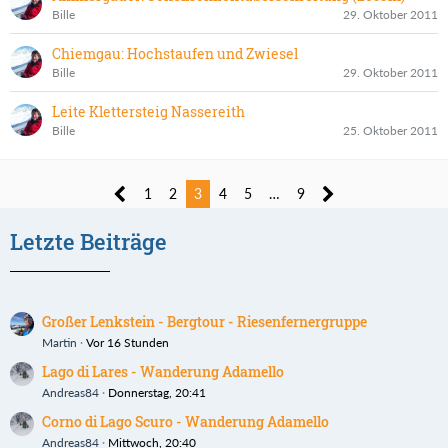
Bille
29. Oktober 2011
Chiemgau: Hochstaufen und Zwiesel
Bille
29. Oktober 2011
Leite Klettersteig Nassereith
Bille
25. Oktober 2011
1
2
3
4
5
…
9
Letzte Beiträge
Großer Lenkstein - Bergtour - Riesenfernergruppe
Martin
Vor 16 Stunden
Lago di Lares - Wanderung Adamello
Andreas84
Donnerstag, 20:41
Corno di Lago Scuro - Wanderung Adamello
Andreas84
Mittwoch, 20:40