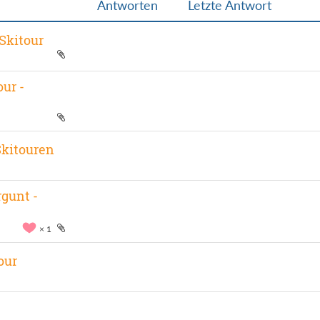
Antworten
Letzte Antwort
 Skitour
our -
 Skitouren
gunt -
1
our