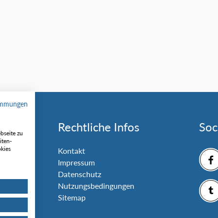
immungen
Rechtliche Infos
Soc
bseite zu
iten-
okies
nlage
Kontakt
Impressum
Datenschutz
Nutzungsbedingungen
Sitemap