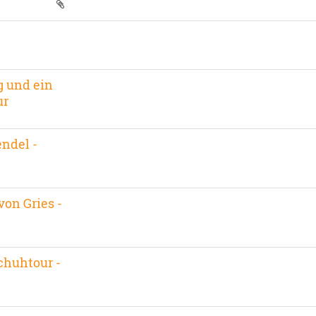
g und ein
ur
endel -
von Gries -
chuhtour -