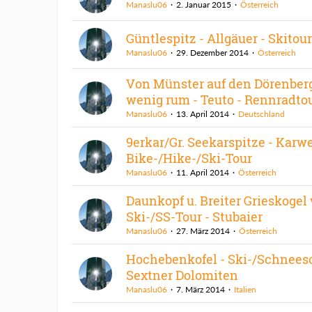
Manaslu06
2. Januar 2015
Österreich
Güntlespitz - Allgäuer - Skitour
Manaslu06
29. Dezember 2014
Österreich
Von Münster auf den Dörenber
wenig rum - Teuto - Rennradto
Manaslu06
13. April 2014
Deutschland
9erkar/Gr. Seekarspitze - Karw
Bike-/Hike-/Ski-Tour
Manaslu06
11. April 2014
Österreich
Daunkopf u. Breiter Grieskogel 
Ski-/SS-Tour - Stubaier
Manaslu06
27. März 2014
Österreich
Hochebenkofel - Ski-/Schnees
Sextner Dolomiten
Manaslu06
7. März 2014
Italien