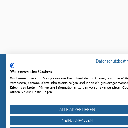
Datenschutzbest
Wir verwenden Cookies
Tourentipp
Service
Wir können diese zur Analyse unserer Besucherdaten platzieren, um unsere We
verbessern, personalisierte Inhalte anzuzeigen und Ihnen ein großartiges Webse
Erlebnis zu bieten. Für weitere Informationen zu den von uns verwendeten Co
Über uns
Wetter & Lawine
öffnen Sie die Einstellungen.
Touren
Bergjournal
Hütten
Gipfelkonferenz
MyTourentipp
ALLE AKZEPTIEREN
NEIN, ANPASSEN