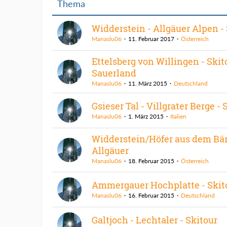
Thema
Widderstein - Allgäuer Alpen -
Manaslu06
11. Februar 2017
Österreich
Ettelsberg von Willingen - Skit
Sauerland
Manaslu06
11. März 2015
Deutschland
Gsieser Tal - Villgrater Berge -
Manaslu06
1. März 2015
Italien
Widderstein/Höfer aus dem Bär
Allgäuer
Manaslu06
18. Februar 2015
Österreich
Ammergauer Hochplatte - Skit
Manaslu06
16. Februar 2015
Deutschland
Galtjoch - Lechtaler - Skitour