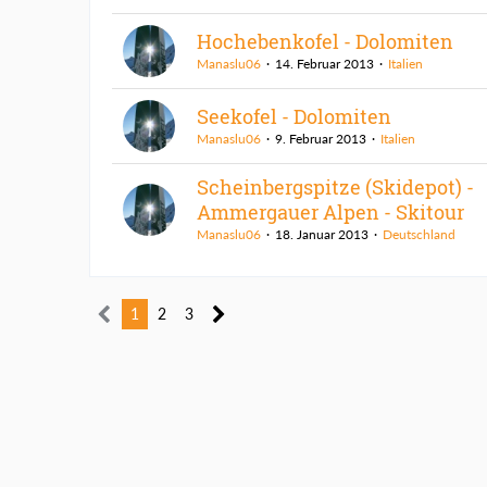
Hochebenkofel - Dolomiten
Manaslu06
14. Februar 2013
Italien
Seekofel - Dolomiten
Manaslu06
9. Februar 2013
Italien
Scheinbergspitze (Skidepot) -
Ammergauer Alpen - Skitour
Manaslu06
18. Januar 2013
Deutschland
1
2
3