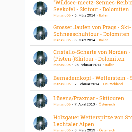
"Wildsee-meetz-Sennes-Reib´n
Seekofel - Skitour - Dolomiten
Manaslu06
5. März 2014
Italien
Grosser Jaufen von Prags - Ski- 
Schneeschuhtour - Dolomiten
Manaslu06
3. März 2014
Italien
Cristallo-Scharte von Norden -
(Pisten-)Skitour - Dolomiten
Manaslu06
28. Februar 2014
Italien
Bernadeinkopf - Wetterstein - 
Manaslu06
7. Februar 2014
Deutschland
Lüsens/Praxmar - Skitouren
Manaslu06
7. April 2013
Österreich
Holzgauer Wetterspitze von St
Lechtaler Alpen
Manaslu06
3. März 2013
Österreich