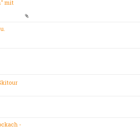
" mit
u.
Skitour
ockach -