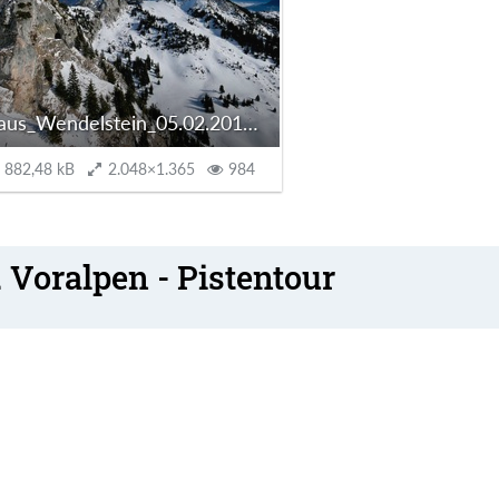
Klaus_Wendelstein_05.02.2017_1000125.jpg
882,48 kB
2.048×1.365
984
 Voralpen - Pistentour