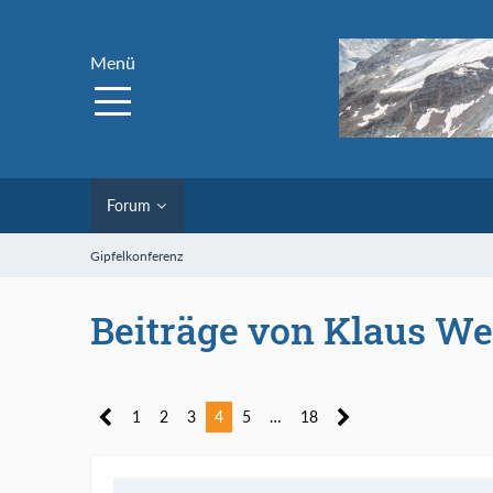
Menü
Forum
Gipfelkonferenz
Beiträge von Klaus We
1
2
3
4
5
…
18