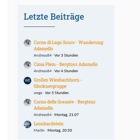
Letzte Beiträge
Corno di Lago Scuro - Wanderung
Adamello
Andreas84
Vor 3 Stunden
Cima Plem - Bergtour Adamello
Andreas84
Vor 4 Stunden
Großes Wiesbachhorn -
Glocknergruppe
wege
Vor 5 Stunden
Corno delle Granate - Bergtour
Adamello
Andreas84
Montag, 21:07
Leonhardstein
Martin
Montag, 20:33