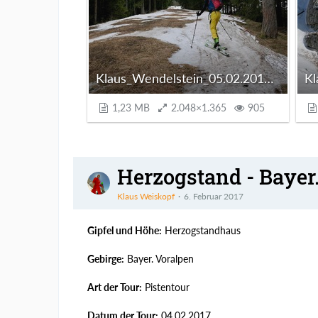
Klaus_Wendelstein_05.02.2017_1000115.jpg
1,23 MB
2.048×1.365
905
Herzogstand - Bayer.
Klaus Weiskopf
6. Februar 2017
Gipfel und Höhe:
Herzogstandhaus
Gebirge:
Bayer. Voralpen
Art der Tour:
Pistentour
Datum der Tour:
04.02.2017