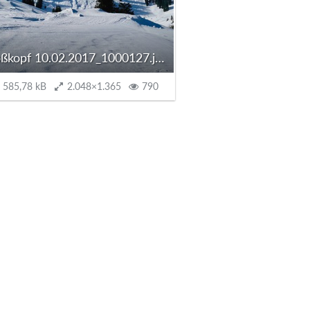
Roßkopf 10.02.2017_1000127.jpg
585,78 kB
2.048×1.365
790