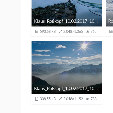
Klaus_Roßkopf_10.02.2017_1000126.jpg
590,68 kB
2.048×1.365
765
Klaus_Roßkopf_10.02.2017_1000128.jpg
308,55 kB
2.048×1.152
788