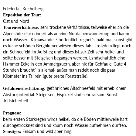
Friedertal, Kuchelberg
Exposition der Tour:
Ost und Nord
sehr trockene Verhältnisse, teilweise eher an die
Tourenverhältnisse:
Alpensüdeseite erinnert als an eine Nordalpenwanderung und kaum
noch Wasser....Klimawandel ? hoffentlich regnet`s bald mal, sonst gibt
es keine schönen Bergblumenwiesen dieses Jahr. Trotzdem liegt noch
ein Schneefeld im Aufstieg und dieses ist zur Zeit sehr heikel und
sollte besser mit Steigeisen begangen werden. Landschaftlich eine
Hammer Ecke in den Ammergauern, aber nix für Gehfaule. Gute 4
Stunden braucht``s allemal- außer man radelt noch die paar
Kilometer ins Tal rein (gute breite Forststraße).
gefährliches Altschneefeld mit erheblichem
Gefahreneinschätzung:
Absturzpotential. Steigeisen, Eispickel sind sehr ratsam. Sonst
Trittsicherheit.
Prognose:
beim ersten Starkregen wirds heikel, da die Böden mittlerweile hart
durchgetrocknet sind und kaum noch Wasser aufnehmen dürften.
Einsam und wild aber lang.
Sonstiges: