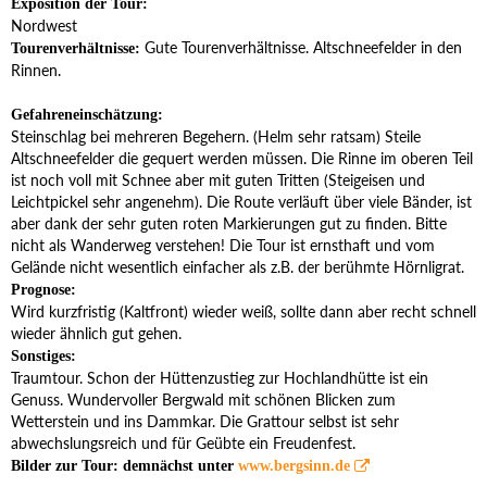
Exposition der Tour:
Nordwest
Gute Tourenverhältnisse. Altschneefelder in den
Tourenverhältnisse:
Rinnen.
Gefahreneinschätzung:
Steinschlag bei mehreren Begehern. (Helm sehr ratsam) Steile
Altschneefelder die gequert werden müssen. Die Rinne im oberen Teil
ist noch voll mit Schnee aber mit guten Tritten (Steigeisen und
Leichtpickel sehr angenehm). Die Route verläuft über viele Bänder, ist
aber dank der sehr guten roten Markierungen gut zu finden. Bitte
nicht als Wanderweg verstehen! Die Tour ist ernsthaft und vom
Gelände nicht wesentlich einfacher als z.B. der berühmte Hörnligrat.
Prognose:
Wird kurzfristig (Kaltfront) wieder weiß, sollte dann aber recht schnell
wieder ähnlich gut gehen.
Sonstiges:
Traumtour. Schon der Hüttenzustieg zur Hochlandhütte ist ein
Genuss. Wundervoller Bergwald mit schönen Blicken zum
Wetterstein und ins Dammkar. Die Grattour selbst ist sehr
abwechslungsreich und für Geübte ein Freudenfest.
Bilder zur Tour: demnächst unter
www.bergsinn.de