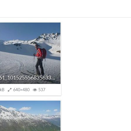
10321061_10152555683563304_6967603903818118217_o.jpg
 kB
640×480
537