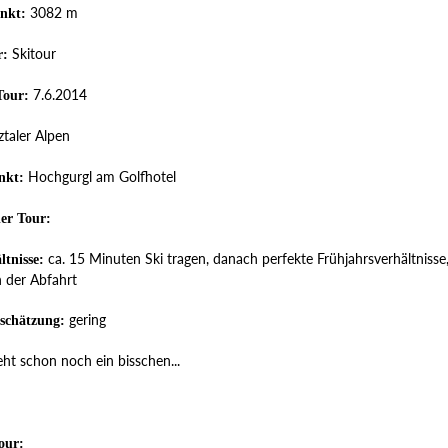
3082 m
nkt:
Skitour
r:
7.6.2014
Tour:
taler Alpen
Hochgurgl am Golfhotel
nkt:
der Tour:
ca. 15 Minuten Ski tragen, danach perfekte Frühjahrsverhältnisse
ltnisse:
n der Abfahrt
gering
schätzung:
ht schon noch ein bisschen...
our: