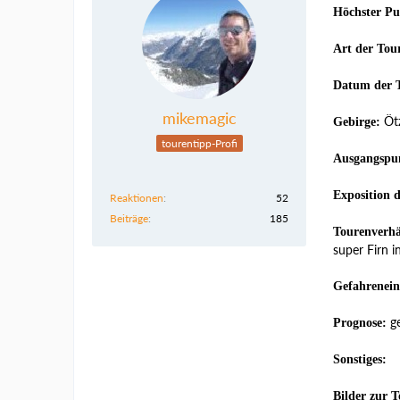
Höchster Pu
Art der Tou
Datum der 
mikemagic
Ötz
Gebirge:
tourentipp-Profi
Ausgangspu
Exposition 
Reaktionen
52
Beiträge
185
Tourenverhä
super Firn i
Gefahrenein
ge
Prognose:
Sonstiges:
Bilder zur T