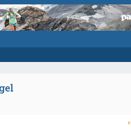
gel
#