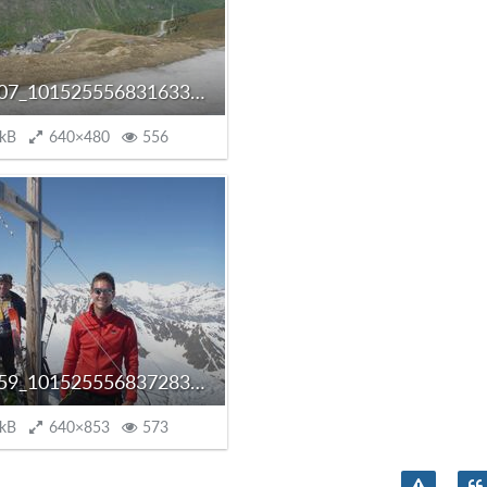
10333807_10152555683163304_6106189810341589810_o.jpg
 kB
640×480
556
10369059_10152555683728304_7561693800821371825_o.jpg
 kB
640×853
573