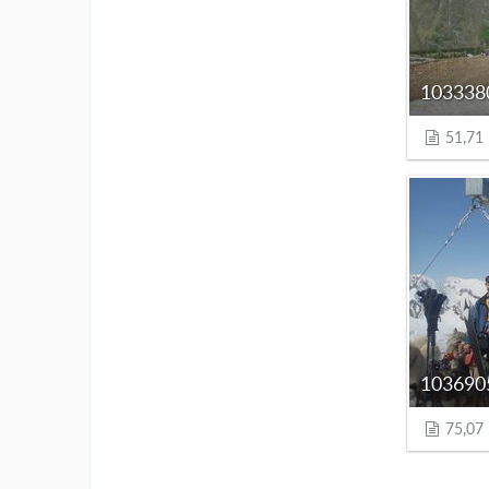
51,71
75,07