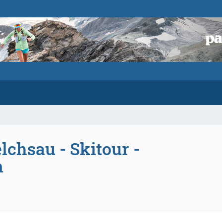
lchsau - Skitour -
n