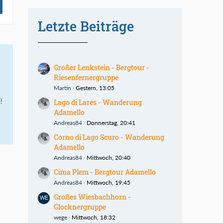
Letzte Beiträge
Großer Lenkstein - Bergtour -
Riesenfernergruppe
Martin
Gestern, 13:05
!
Lago di Lares - Wanderung
Adamello
Andreas84
Donnerstag, 20:41
Corno di Lago Scuro - Wanderung
Adamello
Andreas84
Mittwoch, 20:40
Cima Plem - Bergtour Adamello
Andreas84
Mittwoch, 19:45
Großes Wiesbachhorn -
Glocknergruppe
wege
Mittwoch, 18:32