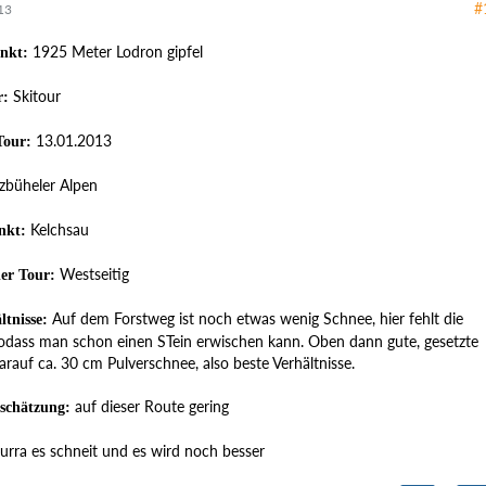
#
13
1925 Meter Lodron gipfel
nkt:
Skitour
r:
13.01.2013
Tour:
zbüheler Alpen
Kelchsau
nkt:
Westseitig
der Tour:
Auf dem Forstweg ist noch etwas wenig Schnee, hier fehlt die
ltnisse:
sodass man schon einen STein erwischen kann. Oben dann gute, gesetzte
arauf ca. 30 cm Pulverschnee, also beste Verhältnisse.
auf dieser Route gering
schätzung:
rra es schneit und es wird noch besser