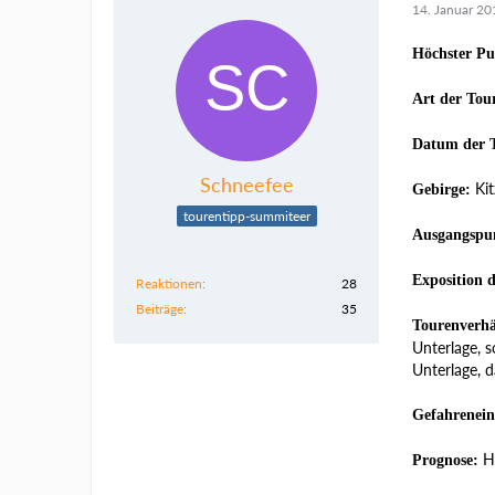
14. Januar 20
Höchster Pu
Art der Tou
Datum der 
Schneefee
Kit
Gebirge:
tourentipp-summiteer
Ausgangspu
Exposition 
Reaktionen
28
Beiträge
35
Tourenverhä
Unterlage, 
Unterlage, d
Gefahrenein
Hu
Prognose: