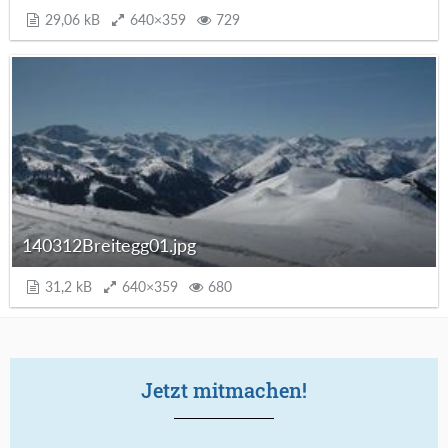
29,06 kB
640×359
729
140312Breitegg01.jpg
31,2 kB
640×359
680
Jetzt mitmachen!