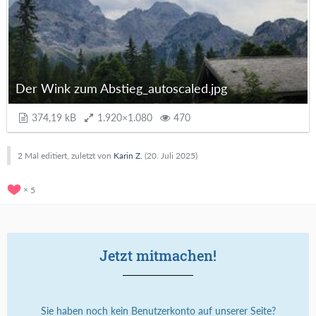
Der Wink zum Abstieg_autoscaled.jpg
374,19 kB
1.920×1.080
470
2 Mal editiert, zuletzt von
Karin Z.
(
20. Juli 2025
)
5
Jetzt mitmachen!
Sie haben noch kein Benutzerkonto auf unserer Seite?