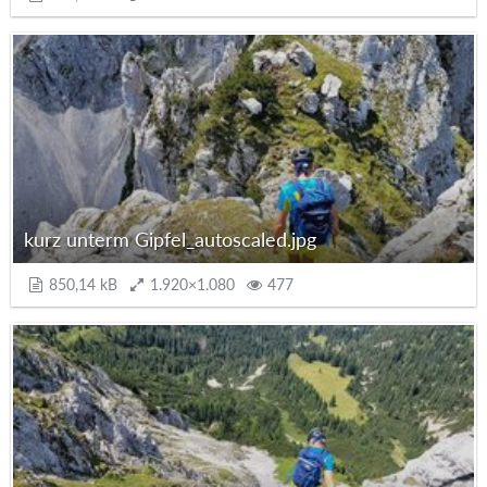
kurz unterm Gipfel_autoscaled.jpg
850,14 kB
1.920×1.080
477