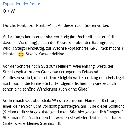
Exposition der Route
O + W
Durchs Rontal zur Rontal-Alm. An dieser nach Süden vorbei.
Auf anfangs kaum erkennbarem Steig (im Bachbett, später südl.
davon + Waldhang) , nach der Kiesreiß´n über der Baumgrenze,
wird`s Steigal eindeutig, zur Wechselkopfscharte. GPS Track macht´s
leichter.
Stad´s Karwendelkino!
Vor der Scharte nach Süd auf steilerem Wiesenhang, westl. der
Steinkarspitze zu den Grenzmarkierungen im Felswandl.
An diesen vorbei, n i c h t dem Steiglein weiter entlang dem Felsriegel
nach Süd in die Rinne - Scharte folgen. (Bis hierhin wäre es auch
schon eine schöne Wanderung auch ohne Gipfel)
Vorher nach Ost über steile Wies´n-Schrofen- Flanke in Richtung
einer kleinen Schlucht vorsichtig aufsteigen, am Fuße dieser Schlucht
(Steinmandl) schräg aufsteigend nach Süd hier gelegentlich "magere"
Steinmandl´n. Nach oben hin werden sie wieder deutlich sichtbarer.
Gipfel wieder kleines Steinmandl.