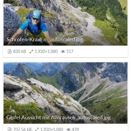
Schrofen-Kraxl´n _autoscaled.jpg
830 kB
1.920×1.080
517
Gipfel Aussicht mit Almrausch_autoscaled.jpg
707,56 kB
1.920×1.080
439