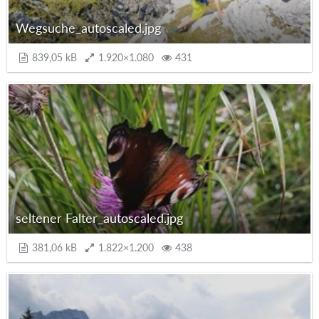
Wegsuche_autoscaled.jpg
839,05 kB
1.920×1.080
431
seltener Falter_autoscaled.jpg
381,06 kB
1.822×1.200
438