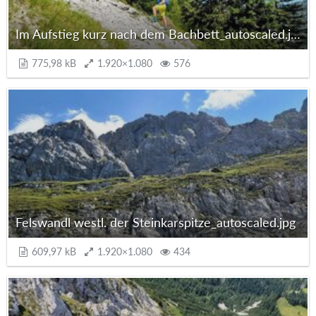
Im Aufstieg kurz nach dem Bachbett_autoscaled.jpg
775,98 kB
1.920×1.080
576
Felswandl westl. der Steinkarspitze_autoscaled.jpg
609,97 kB
1.920×1.080
434