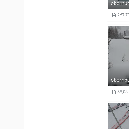
obernbe
267,7
obernbe
69,08