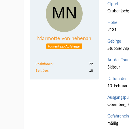
Gipfel
Grubenjoch; 
Höhe
2131
Marmotte von nebenan
Gebirge
tourentipp-Aufsteiger
Stubaier Al
Art der Tour
Reaktionen
72
Skitour
Beiträge
18
Datum der 
10. Februar
Ausgangspu
Obernberg P
Gefahrenei
mäßig