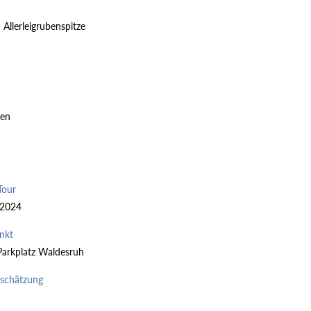
Allerleigrubenspitze
pen
Tour
 2024
nkt
arkplatz Waldesruh
nschätzung