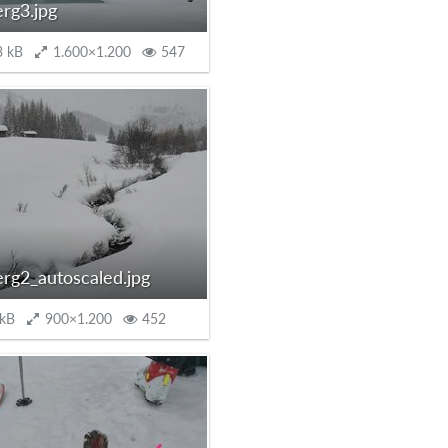
rg3.jpg
3 kB
1.600×1.200
547
rg2_autoscaled.jpg
 kB
900×1.200
452