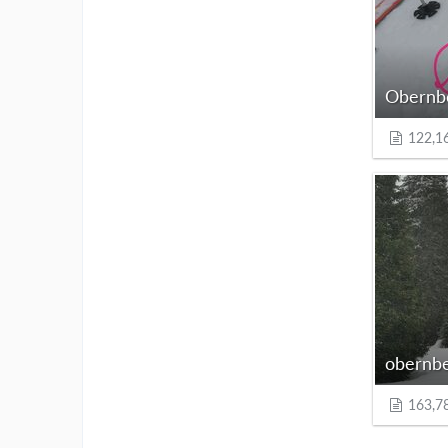
Obernbe
122,1
obernbe
163,7