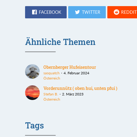
FACEBOOK
TWITTER
REDDIT
Ähnliche Themen
Obernberger Hufeisentour
sasquatch
4. Februar 2024
Österreich
Vorderunnütz ( oben hui, unten pfui )
Stefan B.
2. März 2023
Österreich
Tags