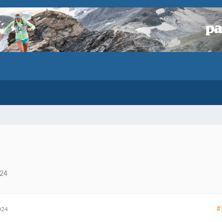
024
#
024