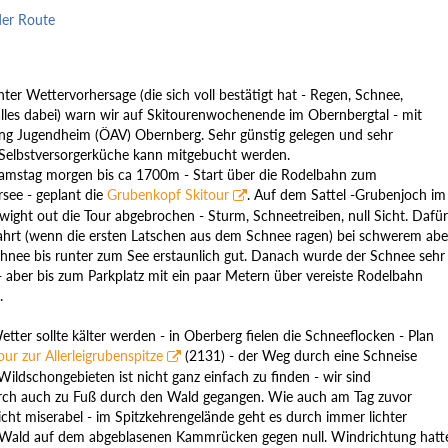
der Route
hter Wettervorhersage (die sich voll bestätigt hat - Regen, Schnee,
alles dabei) warn wir auf Skitourenwochenende im Obernbergtal - mit
g Jugendheim (ÖAV) Obernberg. Sehr günstig gelegen und sehr
 Selbstversorgerküche kann mitgebucht werden.
mstag morgen bis ca 1700m - Start über die Rodelbahn zum
see - geplant die
Grubenkopf Skitour
. Auf dem Sattel -Grubenjoch im
wight out die Tour abgebrochen - Sturm, Schneetreiben, null Sicht. Dafür
ahrt (wenn die ersten Latschen aus dem Schnee ragen) bei schwerem abe
hnee bis runter zum See erstaunlich gut. Danach wurde der Schnee sehr
- aber bis zum Parkplatz mit ein paar Metern über vereiste Rodelbahn
.
tter sollte kälter werden - in Oberberg fielen die Schneeflocken - Plan
our zur Allerleigrubenspitze
(2131) - der Weg durch eine Schneise
ildschongebieten ist nicht ganz einfach zu finden - wir sind
ch auch zu Fuß durch den Wald gegangen. Wie auch am Tag zuvor
icht miserabel - im Spitzkehrengelände geht es durch immer lichter
Wald auf dem abgeblasenen Kammrücken gegen null. Windrichtung hatt