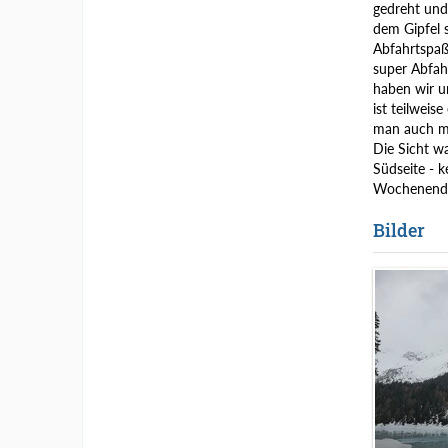
gedreht und
dem Gipfel 
Abfahrtspaß
super Abfah
haben wir un
ist teilwei
man auch mi
Die Sicht wa
Südseite - 
Wochenende 
Bilder