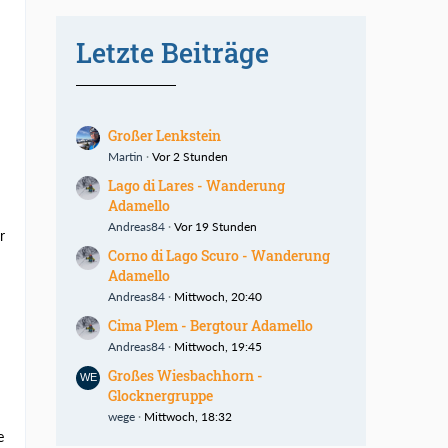
Letzte Beiträge
Großer Lenkstein
Martin
Vor 2 Stunden
Lago di Lares - Wanderung
Adamello
Andreas84
Vor 19 Stunden
r
Corno di Lago Scuro - Wanderung
Adamello
Andreas84
Mittwoch, 20:40
Cima Plem - Bergtour Adamello
Andreas84
Mittwoch, 19:45
Großes Wiesbachhorn -
Glocknergruppe
wege
Mittwoch, 18:32
e