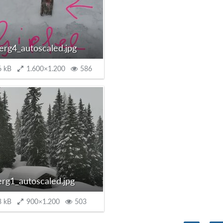
rg4_autoscaled.jpg
6 kB
1.600×1.200
586
rg1_autoscaled.jpg
8 kB
900×1.200
503