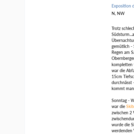
Exposition 
N, NW
Trotz schlec
Südsturm...
Übernachtun
gemütlich -
Regen am Sa
Obernberger
kompletten 
war die Abf
15cm Tiefsc
durchnässt 
kommt man
Sonntag - We
war die
Skit
zwischen 2 W
zwischendur
wurde die S
werdenden 