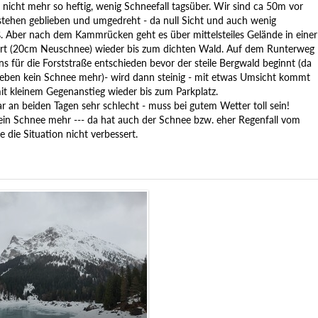
 nicht mehr so heftig, wenig Schneefall tagsüber. Wir sind ca 50m vor
stehen geblieben und umgedreht - da null Sicht und auch wenig
. Aber nach dem Kammrücken geht es über mittelsteiles Gelände in einer
rt (20cm Neuschnee) wieder bis zum dichten Wald. Auf dem Runterweg
s für die Forststraße entschieden bevor der steile Bergwald beginnt (da
se eben kein Schnee mehr)- wird dann steinig - mit etwas Umsicht kommt
t kleinem Gegenanstieg wieder bis zum Parkplatz.
r an beiden Tagen sehr schlecht - muss bei gutem Wetter toll sein!
kein Schnee mehr --- da hat auch der Schnee bzw. eher Regenfall vom
die Situation nicht verbessert.