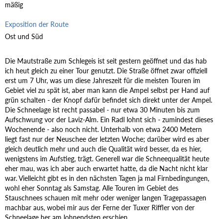
mäßig
Exposition der Route
Ost und Süd
Die Mautstraße zum Schlegeis ist seit gestern geöffnet und das hab
ich heut gleich zu einer Tour genutzt. Die Straße öffnet zwar offiziell
erst um 7 Uhr, was um diese Jahreszeit für die meisten Touren im
Gebiet viel zu spät ist, aber man kann die Ampel selbst per Hand auf
grün schalten - der Knopf dafür befindet sich direkt unter der Ampel.
Die Schneelage ist recht passabel - nur etwa 30 Minuten bis zum
Aufschwung vor der Laviz-Alm. Ein Radl lohnt sich - zumindest dieses
Wochenende - also noch nicht. Unterhalb von etwa 2400 Metern
liegt fast nur der Neuschee der letzten Woche; darüber wird es aber
gleich deutlich mehr und auch die Qualität wird besser, da es hier,
wenigstens im Aufstieg, trägt. Generell war die Schneequalität heute
eher mau, was ich aber auch erwartet hatte, da die Nacht nicht klar
war. Vielleicht gibt es in den nächsten Tagen ja mal Firnbedingungen,
wohl eher Sonntag als Samstag. Alle Touren im Gebiet des
Stauschnees schauen mit mehr oder weniger langen Tragepassagen
machbar aus, wobei mir aus der Ferne der Tuxer Riffler von der
Schneelage her am lohnendsten erschien.