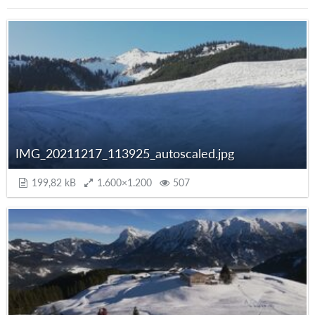
IMG_20211217_113925_autoscaled.jpg
199,82 kB
1.600×1.200
507