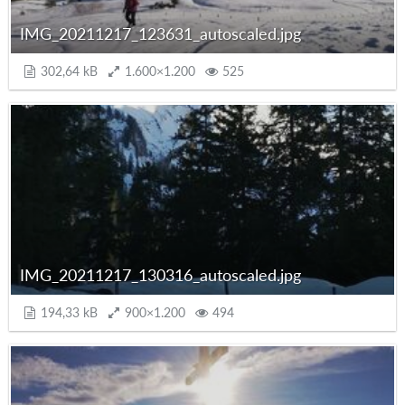
IMG_20211217_123631_autoscaled.jpg
302,64 kB
1.600×1.200
525
IMG_20211217_130316_autoscaled.jpg
194,33 kB
900×1.200
494