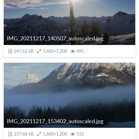
IMG_20211217_140507_autoscaled.jpg
247,62 kB
1.600×1.200
495
IMG_20211217_153402_autoscaled.jpg
237,68 kB
1.600×1.200
532