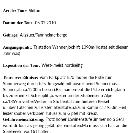
Skitour
Art der Tour:
05.02.2010
Datum der Tour:
Allgäuer/Tannheimerberge
Gebirge:
Talstation Wannenjochlift 1090m(Kostet seit diesem
Ausgangspunkt:
Jahr was)
West-,meist nordseitig
Exposition der Tour:
Vom Parkplatz li.20 müber die Piste zum
Tourenverhältnisse:
Sommerweg durch teils Jungwald mit ausreichend Schnee(nass
Schnee,ab ca.1200m besser).Bis man erneut die Piste erreicht,dann
bis zu einen kl. Schlepplift,u. weiter an der Stuibensenn Alpe
ca.1359m vorbei.Weiter im Stuibental zum hinteren Kessel
u. über Latschen zur ersten Steilstufe,u.li.zum Kamm ca.1950m,Heit
leider sauber verblasen zufuss zum Gipfel mit Kreuz.
Trotz hoher Lawinenstufe ,immer no a 3er.I
Gefahreneinschätzung:
würd di Tour als gering gefährdet einstufen.Ma muss sich halt an die
Spielregeln vor Ort halten.