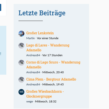
Letzte Beiträge
Großer Lenkstein
Martin
Vor einer Stunde
Lago di Lares - Wanderung
Adamello
!
Andreas84
Vor 17 Stunden
Corno di Lago Scuro - Wanderung
Adamello
Andreas84
Mittwoch, 20:40
Cima Plem - Bergtour Adamello
Andreas84
Mittwoch, 19:45
Großes Wiesbachhorn -
Glocknergruppe
wege
Mittwoch, 18:32