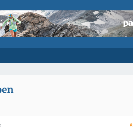
pen
#
0