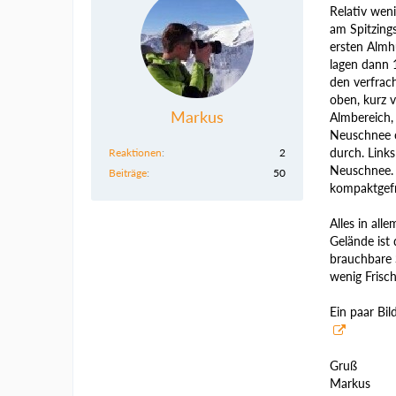
Relativ weni
am Spitzing
ersten Almh
lagen dann 
den verfrac
oben, kurz 
Markus
Almbereich,
Neuschnee o
durch. Link
Reaktionen
2
Neuschnee. D
Beiträge
50
kompaktgefr
Alles in all
Gelände ist
brauchbare 
wenig Frisch
Ein paar Bi
Gruß
Markus