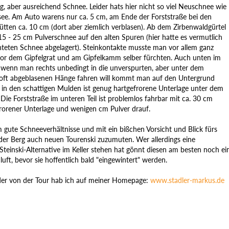
g, aber ausreichend Schnee. Leider hats hier nicht so viel Neuschnee wie
see. Am Auto warens nur ca. 5 cm, am Ende der Forststraße bei den
ütten ca. 10 cm (dort aber ziemlich verblasen). Ab dem Zirbenwaldgürtel
15 - 25 cm Pulverschnee auf den alten Spuren (hier hatte es vermutlich
hteten Schnee abgelagert). Steinkontakte musste man vor allem ganz
vor dem Gipfelgrat und am Gipfelkamm selber fürchten. Auch unten im
 wenn man rechts unbedingt in die unverspurten, aber unter dem
ft abgeblasenen Hänge fahren will kommt man auf den Untergrund
s in den schattigen Mulden ist genug hartgefrorene Unterlage unter dem
ie Forststraße im unteren Teil ist problemlos fahrbar mit ca. 30 cm
orener Unterlage und wenigen cm Pulver drauf.
em gute Schneeverhältnisse und mit ein bißchen Vorsicht und Blick fürs
 der Berg auch neuen Tourenski zuzumuten. Wer allerdings eine
Steinski-Alternative im Keller stehen hat gönnt diesen am besten noch ei
luft, bevor sie hoffentlich bald "eingewintert" werden.
lder von der Tour hab ich auf meiner Homepage:
www.stadler-markus.de