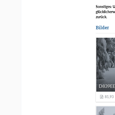
Sonstiges: U
glücklicherw
zurück.
Bilder
81,93