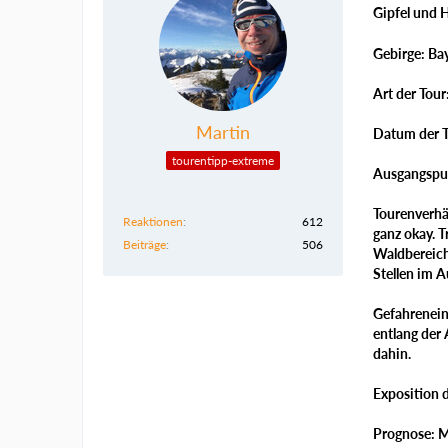
Gipfel und 
Gebirge: Ba
Art der Tour
Martin
Datum der T
tourentipp-extreme
Ausgangspun
Tourenverhäl
Reaktionen
612
ganz okay. 
Beiträge
506
Waldbereich,
Stellen im A
Gefahreneins
entlang der
dahin.
Exposition 
Prognose: M