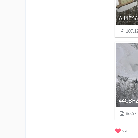
107,1
86,67
6