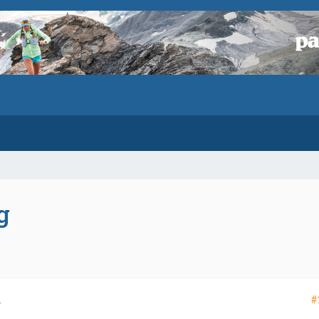
g
#
1