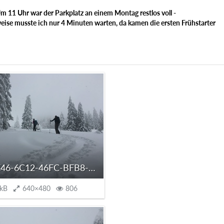
m 11 Uhr war der Parkplatz an einem Montag restlos voll -
eise musste ich nur 4 Minuten warten, da kamen die ersten Frühstarter
D839EE46-6C12-46FC-BFB8-C8BCB81EFCE7.jpeg
 kB
640×480
806