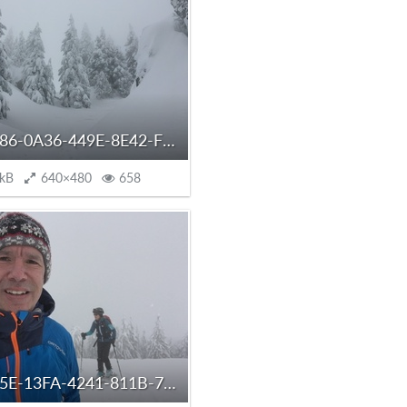
FE4A5886-0A36-449E-8E42-F6335CA0E946.jpeg
 kB
640×480
658
36A48F5E-13FA-4241-811B-76CB068052E7.jpeg