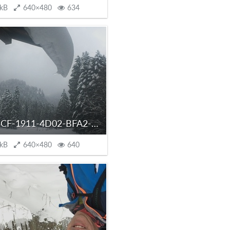
 kB
640×480
634
FD78E4CF-1911-4D02-BFA2-980B5BD7E5C1.jpeg
 kB
640×480
640