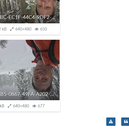
A41E66BC-EC1F-44C4-9DF2-E956B1515C5C.jpeg
2 kB
640×480
650
44CBF2B5-0867-49FA-A202-8FC0608DE934.jpeg
 kB
640×480
677