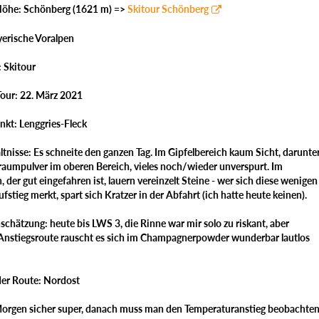
Höhe: Schönberg (1621 m) =>
Skitour Schönberg
yerische Voralpen
: Skitour
our: 22. März 2021
kt: Lenggries-Fleck
tnisse: Es schneite den ganzen Tag. Im Gipfelbereich kaum Sicht, darunte
Traumpulver im oberen Bereich, vieles noch/wieder unverspurt. Im
 der gut eingefahren ist, lauern vereinzelt Steine - wer sich diese wenigen
ufstieg merkt, spart sich Kratzer in der Abfahrt (ich hatte heute keinen).
chätzung: heute bis LWS 3, die Rinne war mir solo zu riskant, aber
 Anstiegsroute rauscht es sich im Champagnerpowder wunderbar lautlos
der Route: Nordost
orgen sicher super, danach muss man den Temperaturanstieg beobachte