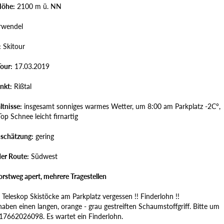
Höhe:
2100 m ü. NN
wendel
:
Skitour
our:
17.03.2019
nkt:
Rißtal
ltnisse:
insgesamt sonniges warmes Wetter, um 8:00 am Parkplatz -2C°,
p Schnee leicht firnartig
schätzung:
gering
der Route:
Südwest
orstweg apert, mehrere Tragestellen
! Teleskop Skistöcke am Parkplatz vergessen !! Finderlohn !!
aben einen langen, orange - grau gestreiften Schaumstoffgriff. Bitte um
17662026098. Es wartet ein Finderlohn.