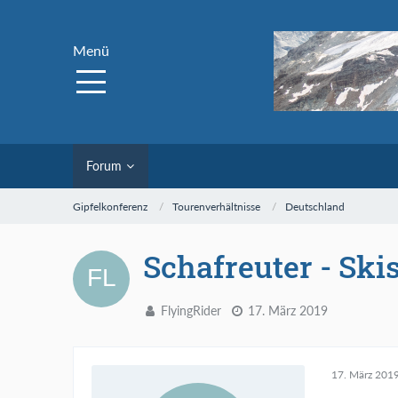
Menü
Forum
Gipfelkonferenz
Tourenverhältnisse
Deutschland
Schafreuter - Ski
FlyingRider
17. März 2019
17. März 201