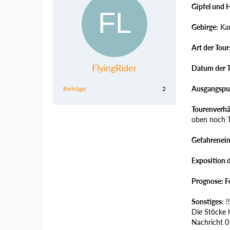
Gipfel und 
Gebirge:
Kar
Art der Tour
FlyingRider
Datum der T
Ausgangspu
Beiträge
2
Tourenverhä
oben noch To
Gefahrenein
Exposition 
Prognose: F
Sonstiges:
!
Die Stöcke h
Nachricht 0