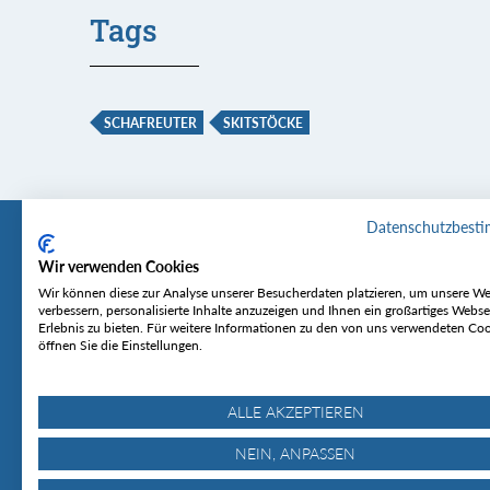
Tags
SCHAFREUTER
SKITSTÖCKE
Datenschutzbest
Wir verwenden Cookies
Tourentipp
Service
Wir können diese zur Analyse unserer Besucherdaten platzieren, um unsere We
verbessern, personalisierte Inhalte anzuzeigen und Ihnen ein großartiges Webse
Erlebnis zu bieten. Für weitere Informationen zu den von uns verwendeten Co
Über uns
Wetter & Lawine
öffnen Sie die Einstellungen.
Touren
Bergjournal
Hütten
Gipfelkonferenz
MyTourentipp
ALLE AKZEPTIEREN
NEIN, ANPASSEN