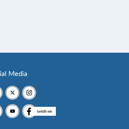
ial Media
Gefällt mir