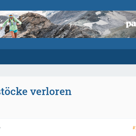
stöcke verloren
#
9