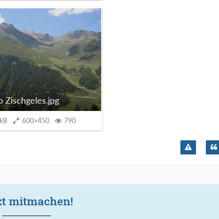
o Zischgeles.jpg
 kB
600×450
790
zt mitmachen!