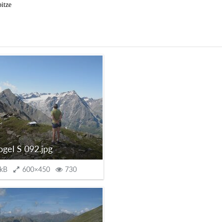
itze
ogel S 092.jpg
 kB
600×450
730