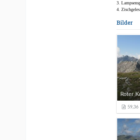
3. Lampsensp
4. Zischgeles
Bilder
Roter K
59,36