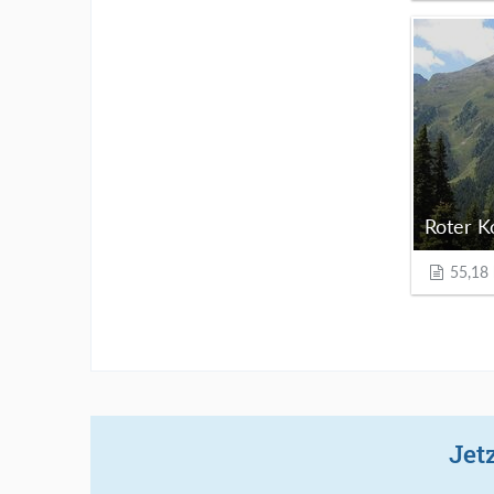
Roter K
55,18
Jet