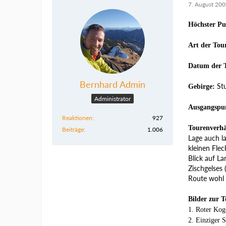
7. August 20
Höchster Pu
Art der Tou
Datum der 
Bernhard Admin
Stu
Gebirge:
Administrator
Ausgangspu
Reaktionen
927
Tourenverhä
Beiträge
1.006
Lage auch la
kleinen Flec
Blick auf La
Zischgelses 
Route wohl 
Bilder zur T
1. Roter Kog
2. Einziger 