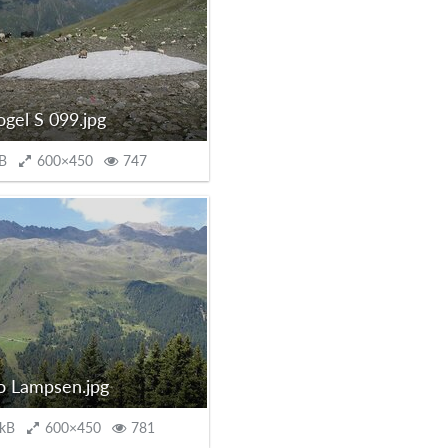
ogel S 099.jpg
B
600×450
747
o Lampsen.jpg
 kB
600×450
781