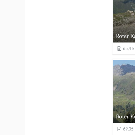
Roter K
65,4 k
Roter K
69,05