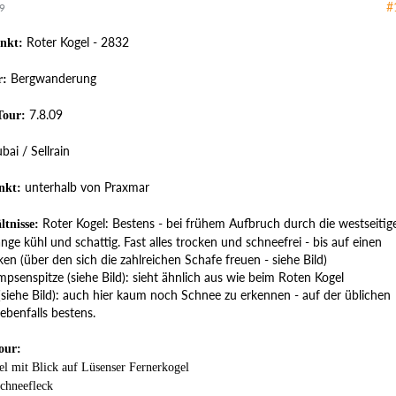
#
09
Roter Kogel - 2832
nkt:
Bergwanderung
r:
7.8.09
Tour:
bai / Sellrain
unterhalb von Praxmar
nkt:
Roter Kogel: Bestens - bei frühem Aufbruch durch die westseitig
ltnisse:
nge kühl und schattig. Fast alles trocken und schneefrei - bis auf einen
ken (über den sich die zahlreichen Schafe freuen - siehe Bild)
mpsenspitze (siehe Bild): sieht ähnlich aus wie beim Roten Kogel
(siehe Bild): auch hier kaum noch Schnee zu erkennen - auf der üblichen
ebenfalls bestens.
our:
el mit Blick auf Lüsenser Fernerkogel
Schneefleck