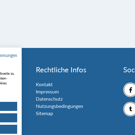
immungen
Rechtliche Infos
Soc
bseite zu
iten-
okies
nlage
Kontakt
Impressum
Datenschutz
Nutzungsbedingungen
Sitemap