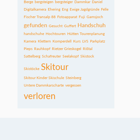
Berge
bergsteigen
bergsteiger
Dammkar
Daniel
Digitalkamera
Ehering
Eng
Ewige Jagdgründe
Felle
Fischer Transalp 88
Fotoapparat
Fuji
Gamsjoch
gefunden
Handschuh
Gesucht
Guffert
handschuhe
Hochtouren
Hütten Tourenplanung
Kamera
Klettern
Komperdell
Kurs
LVS
Parkplatz
Pieps
Rauhkopf
Rietzer Grieskogel
Rißtal
Sattelberg
Schafreuter
Seelakopf
Skistock
Skitour
Skistöcke
Skitour Kinder Skischule
Steinberg
Untere Dammkarscharte
vergessen
verloren