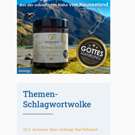
Themen-
Schlagwortwolke
22.3.
Achensee
Alpin
Anfänger
Bad Feilnbach