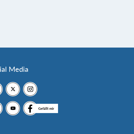
ial Media
Gefällt mir