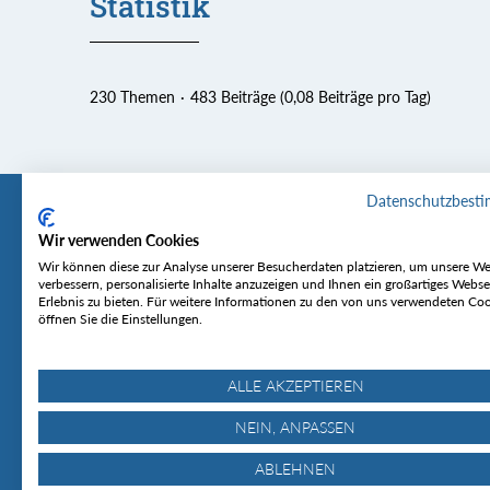
Statistik
230 Themen
483 Beiträge (0,08 Beiträge pro Tag)
Datenschutzbest
Wir verwenden Cookies
Tourentipp
Service
Wir können diese zur Analyse unserer Besucherdaten platzieren, um unsere We
verbessern, personalisierte Inhalte anzuzeigen und Ihnen ein großartiges Webse
Erlebnis zu bieten. Für weitere Informationen zu den von uns verwendeten Co
Über uns
Wetter & Lawine
öffnen Sie die Einstellungen.
Touren
Bergjournal
Hütten
Gipfelkonferenz
MyTourentipp
ALLE AKZEPTIEREN
NEIN, ANPASSEN
ABLEHNEN
© Tourentipp.com 2025