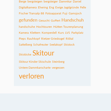
Berge
bergsteigen
bergsteiger
Dammkar
Daniel
Digitalkamera
Ehering
Eng
Ewige Jagdgründe
Felle
Fischer Transalp 88
Fotoapparat
Fuji
Gamsjoch
gefunden
Handschuh
Gesucht
Guffert
handschuhe
Hochtouren
Hütten Tourenplanung
Kamera
Klettern
Komperdell
Kurs
LVS
Parkplatz
Pieps
Rauhkopf
Rietzer Grieskogel
Rißtal
Sattelberg
Schafreuter
Seelakopf
Skistock
Skitour
Skistöcke
Skitour Kinder Skischule
Steinberg
Untere Dammkarscharte
vergessen
verloren