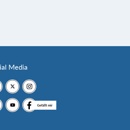
ial Media
Gefällt mir