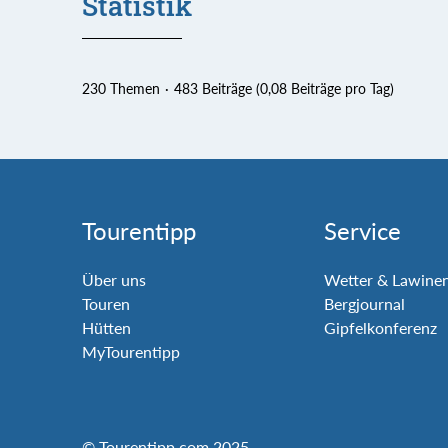
Statistik
230 Themen
483 Beiträge (0,08 Beiträge pro Tag)
Tourentipp
Service
Über uns
Wetter & Lawine
Touren
Bergjournal
Hütten
Gipfelkonferenz
MyTourentipp
© Tourentipp.com 2025