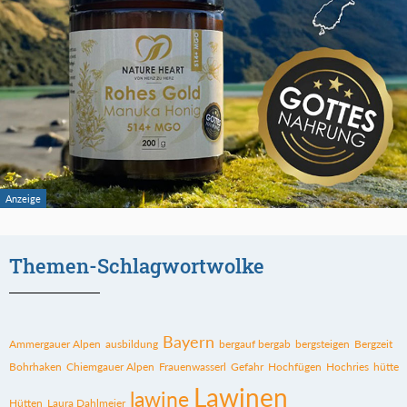
Themen-Schlagwortwolke
Bayern
Ammergauer Alpen
ausbildung
bergauf bergab
bergsteigen
Bergzeit
Bohrhaken
Chiemgauer Alpen
Frauenwasserl
Gefahr
Hochfügen
Hochries
hütte
Lawinen
lawine
Hütten
Laura Dahlmeier