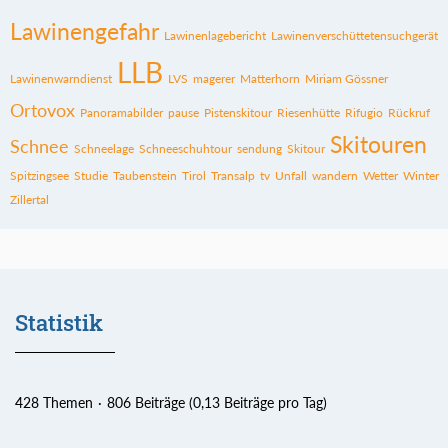
Lawinengefahr
Lawinenlagebericht
Lawinenverschüttetensuchgerät
LLB
Lawinenwarndienst
LVS
magerer
Matterhorn
Miriam Gössner
Ortovox
Panoramabilder
pause
Pistenskitour
Riesenhütte
Rifugio
Rückruf
Skitouren
Schnee
Schneelage
Schneeschuhtour
sendung
Skitour
Spitzingsee
Studie
Taubenstein
Tirol
Transalp
tv
Unfall
wandern
Wetter
Winter
Zillertal
Statistik
428 Themen
806 Beiträge (0,13 Beiträge pro Tag)