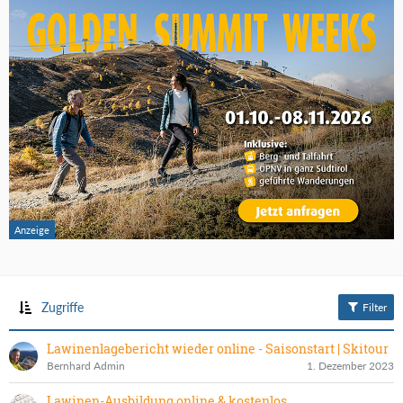
Zugriffe
Filter
Lawinenlagebericht wieder online - Saisonstart | Skitour
Bernhard Admin
1. Dezember 2023
Lawinen-Ausbildung online & kostenlos