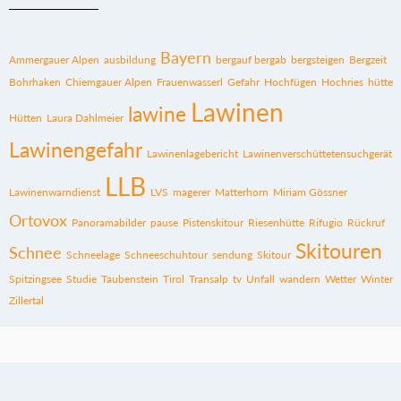
Bayern
Ammergauer Alpen
ausbildung
bergauf bergab
bergsteigen
Bergzeit
Bohrhaken
Chiemgauer Alpen
Frauenwasserl
Gefahr
Hochfügen
Hochries
hütte
Lawinen
lawine
Hütten
Laura Dahlmeier
Lawinengefahr
Lawinenlagebericht
Lawinenverschüttetensuchgerät
LLB
Lawinenwarndienst
LVS
magerer
Matterhorn
Miriam Gössner
Ortovox
Panoramabilder
pause
Pistenskitour
Riesenhütte
Rifugio
Rückruf
Skitouren
Schnee
Schneelage
Schneeschuhtour
sendung
Skitour
Spitzingsee
Studie
Taubenstein
Tirol
Transalp
tv
Unfall
wandern
Wetter
Winter
Zillertal