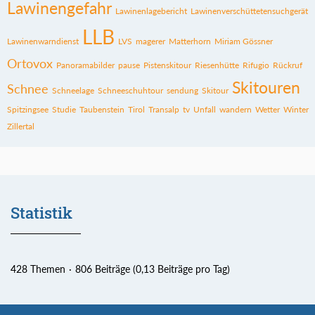
Lawinengefahr
Lawinenlagebericht
Lawinenverschüttetensuchgerät
LLB
Lawinenwarndienst
LVS
magerer
Matterhorn
Miriam Gössner
Ortovox
Panoramabilder
pause
Pistenskitour
Riesenhütte
Rifugio
Rückruf
Skitouren
Schnee
Schneelage
Schneeschuhtour
sendung
Skitour
Spitzingsee
Studie
Taubenstein
Tirol
Transalp
tv
Unfall
wandern
Wetter
Winter
Zillertal
Statistik
428 Themen
806 Beiträge (0,13 Beiträge pro Tag)