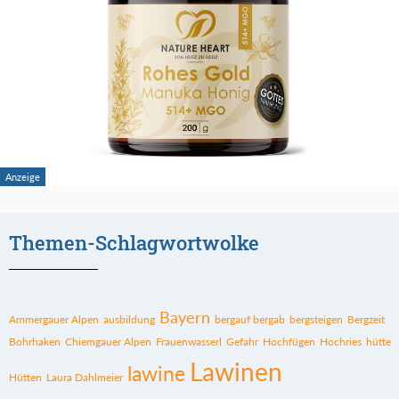
Themen-Schlagwortwolke
Bayern
Ammergauer Alpen
ausbildung
bergauf bergab
bergsteigen
Bergzeit
Bohrhaken
Chiemgauer Alpen
Frauenwasserl
Gefahr
Hochfügen
Hochries
hütte
Lawinen
lawine
Hütten
Laura Dahlmeier