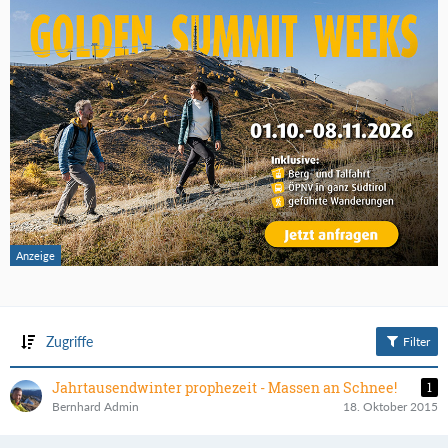
Zugriffe
Filter
Jahrtausendwinter prophezeit - Massen an Schnee!
1
Bernhard Admin
18. Oktober 2015