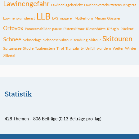
Lawinengefahr
Lawinenlagebericht
Lawinenverschüttetensuchgerät
LLB
Lawinenwarndienst
LVS
magerer
Matterhorn
Miriam Gössner
Ortovox
Panoramabilder
pause
Pistenskitour
Riesenhütte
Rifugio
Rückruf
Skitouren
Schnee
Schneelage
Schneeschuhtour
sendung
Skitour
Spitzingsee
Studie
Taubenstein
Tirol
Transalp
tv
Unfall
wandern
Wetter
Winter
Zillertal
Statistik
428 Themen
806 Beiträge (0,13 Beiträge pro Tag)