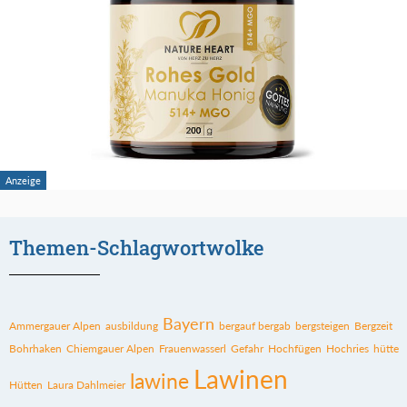
Themen-Schlagwortwolke
Bayern
Ammergauer Alpen
ausbildung
bergauf bergab
bergsteigen
Bergzeit
Bohrhaken
Chiemgauer Alpen
Frauenwasserl
Gefahr
Hochfügen
Hochries
hütte
Lawinen
lawine
Hütten
Laura Dahlmeier