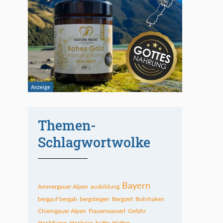
Themen-
Schlagwortwolke
Bayern
Ammergauer Alpen
ausbildung
bergauf bergab
bergsteigen
Bergzeit
Bohrhaken
Chiemgauer Alpen
Frauenwasserl
Gefahr
Hochfügen
Hochries
hütte
Hütten