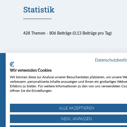
Statistik
428 Themen
806 Beiträge (0,13 Beiträge pro Tag)
Datenschutzbest
Wir verwenden Cookies
Tourentipp
Service
Wir können diese zur Analyse unserer Besucherdaten platzieren, um unsere We
verbessern, personalisierte Inhalte anzuzeigen und Ihnen ein großartiges Webse
Erlebnis zu bieten. Für weitere Informationen zu den von uns verwendeten Co
Über uns
Wetter & Lawine
öffnen Sie die Einstellungen.
Touren
Bergjournal
Hütten
Gipfelkonferenz
MyTourentipp
ALLE AKZEPTIEREN
NEIN, ANPASSEN