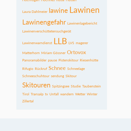
Lawinen
lawine
Laura Dahlmeier
Lawinengefahr
Lawinenlagebericht
Lawinenverschüttetensuchgerät
LLB
Lawinenwarndienst
LVS
magerer
Ortovox
Matterhorn
Miriam Gössner
Panoramabilder
pause
Pistenskitour
Riesenhütte
Schnee
Rifugio
Rückruf
Schneelage
Schneeschuhtour
sendung
Skitour
Skitouren
Spitzingsee
Studie
Taubenstein
Tirol
Transalp
tv
Unfall
wandern
Wetter
Winter
Zillertal