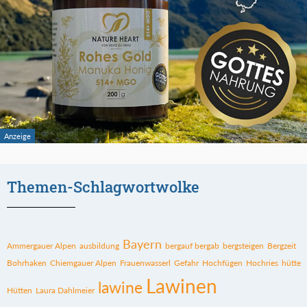
Themen-Schlagwortwolke
Bayern
Ammergauer Alpen
ausbildung
bergauf bergab
bergsteigen
Bergzeit
Bohrhaken
Chiemgauer Alpen
Frauenwasserl
Gefahr
Hochfügen
Hochries
hütte
Lawinen
lawine
Hütten
Laura Dahlmeier