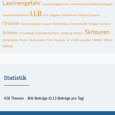
Lawinengefahr
Lawinenlagebericht
Lawinenverschüttetensuchgerät
LLB
Lawinenwarndienst
LVS
magerer
Matterhorn
Miriam Gössner
Ortovox
Panoramabilder
pause
Pistenskitour
Riesenhütte
Rifugio
Rückruf
Skitouren
Schnee
Schneelage
Schneeschuhtour
sendung
Skitour
Spitzingsee
Studie
Taubenstein
Tirol
Transalp
tv
Unfall
wandern
Wetter
Winter
Zillertal
Statistik
428 Themen
806 Beiträge (0,13 Beiträge pro Tag)