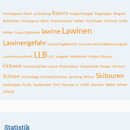
Bayern
Ammergauer Alpen
ausbildung
bergauf bergab
bergsteigen
Bergzeit
Bohrhaken
Chiemgauer Alpen
Frauenwasserl
Gefahr
Hochfügen
Hochries
hütte
Lawinen
lawine
Hütten
Laura Dahlmeier
Lawinengefahr
Lawinenlagebericht
Lawinenverschüttetensuchgerät
LLB
Lawinenwarndienst
LVS
magerer
Matterhorn
Miriam Gössner
Ortovox
Panoramabilder
pause
Pistenskitour
Riesenhütte
Rifugio
Rückruf
Skitouren
Schnee
Schneelage
Schneeschuhtour
sendung
Skitour
Spitzingsee
Studie
Taubenstein
Tirol
Transalp
tv
Unfall
wandern
Wetter
Winter
Zillertal
Statistik