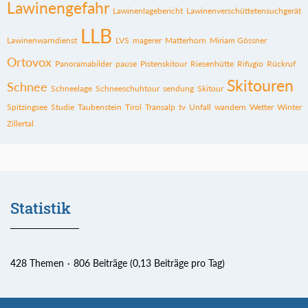
Lawinengefahr
Lawinenlagebericht
Lawinenverschüttetensuchgerät
LLB
Lawinenwarndienst
LVS
magerer
Matterhorn
Miriam Gössner
Ortovox
Panoramabilder
pause
Pistenskitour
Riesenhütte
Rifugio
Rückruf
Skitouren
Schnee
Schneelage
Schneeschuhtour
sendung
Skitour
Spitzingsee
Studie
Taubenstein
Tirol
Transalp
tv
Unfall
wandern
Wetter
Winter
Zillertal
Statistik
428 Themen
806 Beiträge (0,13 Beiträge pro Tag)