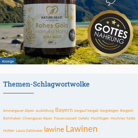
Themen-Schlagwortwolke
Bayern
Ammergauer Alpen
ausbildung
bergauf bergab
bergsteigen
Bergzeit
Bohrhaken
Chiemgauer Alpen
Frauenwasserl
Gefahr
Hochfügen
Hochries
hütte
Lawinen
lawine
Hütten
Laura Dahlmeier