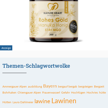
Themen-Schlagwortwolke
Bayern
Ammergauer Alpen
ausbildung
bergauf bergab
bergsteigen
Bergzeit
Bohrhaken
Chiemgauer Alpen
Frauenwasserl
Gefahr
Hochfügen
Hochries
hütte
Lawinen
lawine
Hütten
Laura Dahlmeier