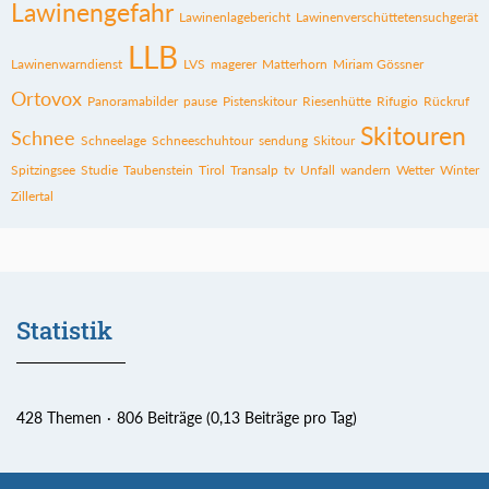
Lawinengefahr
Lawinenlagebericht
Lawinenverschüttetensuchgerät
LLB
Lawinenwarndienst
LVS
magerer
Matterhorn
Miriam Gössner
Ortovox
Panoramabilder
pause
Pistenskitour
Riesenhütte
Rifugio
Rückruf
Skitouren
Schnee
Schneelage
Schneeschuhtour
sendung
Skitour
Spitzingsee
Studie
Taubenstein
Tirol
Transalp
tv
Unfall
wandern
Wetter
Winter
Zillertal
Statistik
428 Themen
806 Beiträge (0,13 Beiträge pro Tag)