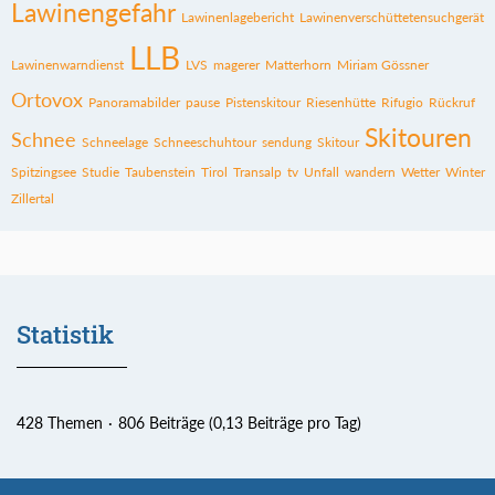
Lawinengefahr
Lawinenlagebericht
Lawinenverschüttetensuchgerät
LLB
Lawinenwarndienst
LVS
magerer
Matterhorn
Miriam Gössner
Ortovox
Panoramabilder
pause
Pistenskitour
Riesenhütte
Rifugio
Rückruf
Skitouren
Schnee
Schneelage
Schneeschuhtour
sendung
Skitour
Spitzingsee
Studie
Taubenstein
Tirol
Transalp
tv
Unfall
wandern
Wetter
Winter
Zillertal
Statistik
428 Themen
806 Beiträge (0,13 Beiträge pro Tag)