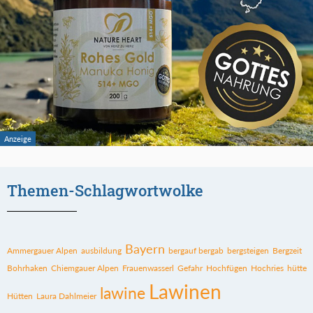
Themen-Schlagwortwolke
Bayern
Ammergauer Alpen
ausbildung
bergauf bergab
bergsteigen
Bergzeit
Bohrhaken
Chiemgauer Alpen
Frauenwasserl
Gefahr
Hochfügen
Hochries
hütte
Lawinen
lawine
Hütten
Laura Dahlmeier