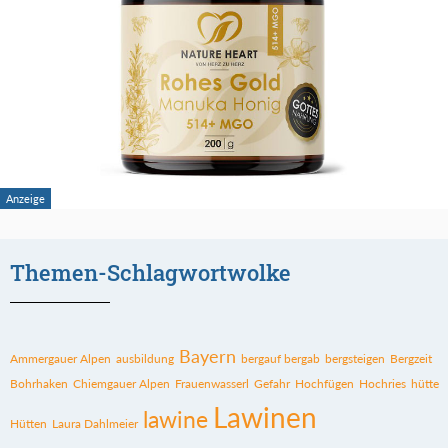
Themen-Schlagwortwolke
Bayern
Ammergauer Alpen
ausbildung
bergauf bergab
bergsteigen
Bergzeit
Bohrhaken
Chiemgauer Alpen
Frauenwasserl
Gefahr
Hochfügen
Hochries
hütte
Lawinen
lawine
Hütten
Laura Dahlmeier