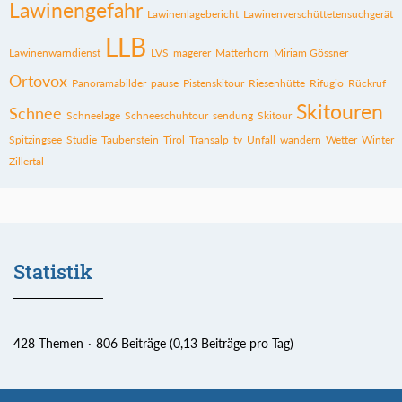
Lawinengefahr
Lawinenlagebericht
Lawinenverschüttetensuchgerät
LLB
Lawinenwarndienst
LVS
magerer
Matterhorn
Miriam Gössner
Ortovox
Panoramabilder
pause
Pistenskitour
Riesenhütte
Rifugio
Rückruf
Skitouren
Schnee
Schneelage
Schneeschuhtour
sendung
Skitour
Spitzingsee
Studie
Taubenstein
Tirol
Transalp
tv
Unfall
wandern
Wetter
Winter
Zillertal
Statistik
428 Themen
806 Beiträge (0,13 Beiträge pro Tag)