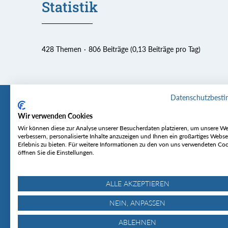
Statistik
428 Themen
806 Beiträge (0,13 Beiträge pro Tag)
Datenschutzbest
Wir verwenden Cookies
Tourentipp
Service
Wir können diese zur Analyse unserer Besucherdaten platzieren, um unsere We
verbessern, personalisierte Inhalte anzuzeigen und Ihnen ein großartiges Webse
Erlebnis zu bieten. Für weitere Informationen zu den von uns verwendeten Co
Über uns
Wetter & Lawine
öffnen Sie die Einstellungen.
Touren
Bergjournal
Hütten
Gipfelkonferenz
MyTourentipp
ALLE AKZEPTIEREN
NEIN, ANPASSEN
ABLEHNEN