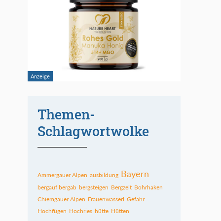
Themen-
Schlagwortwolke
Bayern
Ammergauer Alpen
ausbildung
bergauf bergab
bergsteigen
Bergzeit
Bohrhaken
Chiemgauer Alpen
Frauenwasserl
Gefahr
Hochfügen
Hochries
hütte
Hütten