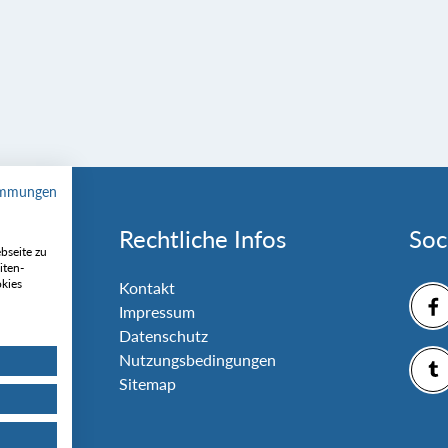
immungen
Rechtliche Infos
Soc
bseite zu
iten-
okies
nlage
Kontakt
Impressum
Datenschutz
Nutzungsbedingungen
Sitemap