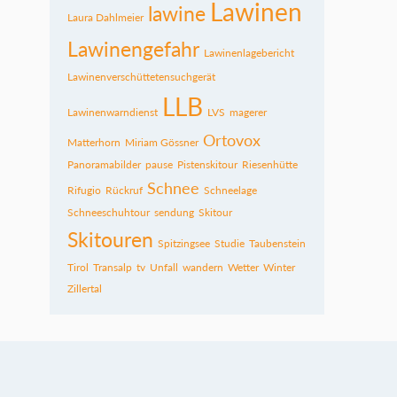
Lawinen
lawine
Laura Dahlmeier
Lawinengefahr
Lawinenlagebericht
Lawinenverschüttetensuchgerät
LLB
Lawinenwarndienst
LVS
magerer
Ortovox
Matterhorn
Miriam Gössner
Panoramabilder
pause
Pistenskitour
Riesenhütte
Schnee
Rifugio
Rückruf
Schneelage
Schneeschuhtour
sendung
Skitour
Skitouren
Spitzingsee
Studie
Taubenstein
Tirol
Transalp
tv
Unfall
wandern
Wetter
Winter
Zillertal