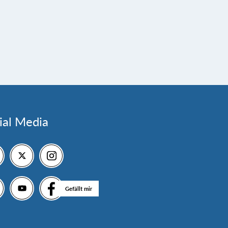
ial Media
Gefällt mir