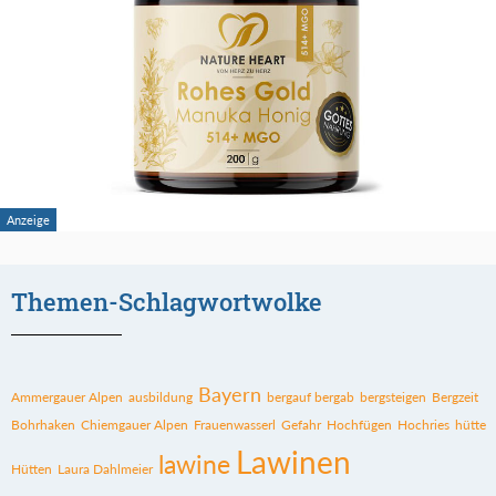
Themen-Schlagwortwolke
Bayern
Ammergauer Alpen
ausbildung
bergauf bergab
bergsteigen
Bergzeit
Bohrhaken
Chiemgauer Alpen
Frauenwasserl
Gefahr
Hochfügen
Hochries
hütte
Lawinen
lawine
Hütten
Laura Dahlmeier