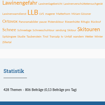
Lawinengefahr
Lawinenlagebericht
Lawinenverschüttetensuchgerät
LLB
Lawinenwarndienst
LVS
magerer
Matterhorn
Miriam Gössner
Ortovox
Panoramabilder
pause
Pistenskitour
Riesenhütte
Rifugio
Rückruf
Skitouren
Schnee
Schneelage
Schneeschuhtour
sendung
Skitour
Spitzingsee
Studie
Taubenstein
Tirol
Transalp
tv
Unfall
wandern
Wetter
Winter
Zillertal
Statistik
428 Themen
806 Beiträge (0,13 Beiträge pro Tag)