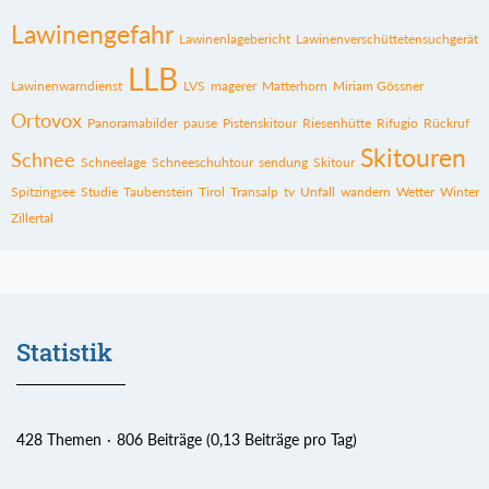
Lawinengefahr
Lawinenlagebericht
Lawinenverschüttetensuchgerät
LLB
Lawinenwarndienst
LVS
magerer
Matterhorn
Miriam Gössner
Ortovox
Panoramabilder
pause
Pistenskitour
Riesenhütte
Rifugio
Rückruf
Skitouren
Schnee
Schneelage
Schneeschuhtour
sendung
Skitour
Spitzingsee
Studie
Taubenstein
Tirol
Transalp
tv
Unfall
wandern
Wetter
Winter
Zillertal
Statistik
428 Themen
806 Beiträge (0,13 Beiträge pro Tag)