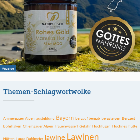
Themen-Schlagwortwolke
Bayern
Ammergauer Alpen
ausbildung
bergauf bergab
bergsteigen
Bergzeit
Bohrhaken
Chiemgauer Alpen
Frauenwasserl
Gefahr
Hochfügen
Hochries
hütte
Lawinen
lawine
Hütten
Laura Dahlmeier