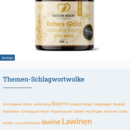
Themen-Schlagwortwolke
Bayern
Ammergauer Alpen
ausbildung
bergauf bergab
bergsteigen
Bergzeit
Bohrhaken
Chiemgauer Alpen
Frauenwasserl
Gefahr
Hochfügen
Hochries
hütte
Lawinen
lawine
Hütten
Laura Dahlmeier