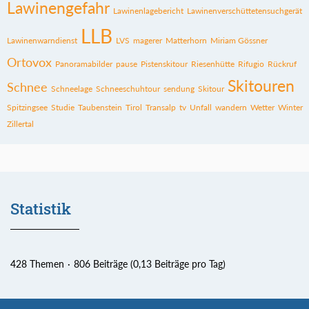
Lawinengefahr
Lawinenlagebericht
Lawinenverschüttetensuchgerät
LLB
Lawinenwarndienst
LVS
magerer
Matterhorn
Miriam Gössner
Ortovox
Panoramabilder
pause
Pistenskitour
Riesenhütte
Rifugio
Rückruf
Skitouren
Schnee
Schneelage
Schneeschuhtour
sendung
Skitour
Spitzingsee
Studie
Taubenstein
Tirol
Transalp
tv
Unfall
wandern
Wetter
Winter
Zillertal
Statistik
428 Themen
806 Beiträge (0,13 Beiträge pro Tag)