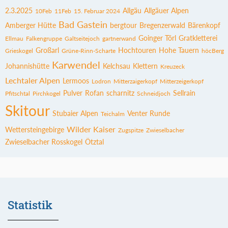
2.3.2025
Allgäu
Allgäuer Alpen
10Feb
11Feb
15. Februar 2024
Bad Gastein
Amberger Hütte
bergtour
Bregenzerwald
Bärenkopf
Goinger Törl
Gratkletterei
Ellmau
Falkengruppe
Galtseitejoch
gartnerwand
Großarl
Hochtouren
Hohe Tauern
Grieskogel
Grüne-Rinn-Scharte
höcBerg
Karwendel
Johannishütte
Kelchsau
Klettern
Kreuzeck
Lechtaler Alpen
Lermoos
Lodron
Mitterzaigerkopf
Mitterzeigerkopf
Pulver
Rofan
scharnitz
Sellrain
Pfitschtal
Pirchkogel
Schneidjoch
Skitour
Stubaier Alpen
Venter Runde
Teichalm
Wilder Kaiser
Wettersteingebirge
Zugspitze
Zwieselbacher
Zwieselbacher Rosskogel
Ötztal
Statistik