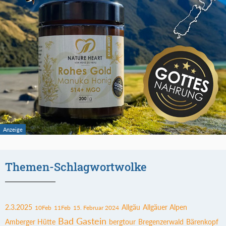
Themen-Schlagwortwolke
2.3.2025
Allgäu
Allgäuer Alpen
10Feb
11Feb
15. Februar 2024
Bad Gastein
Amberger Hütte
bergtour
Bregenzerwald
Bärenkopf