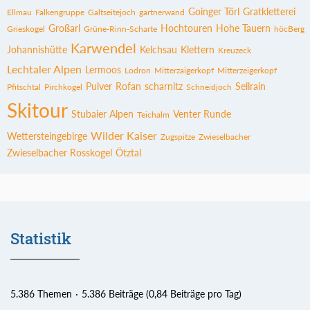
Goinger Törl
Gratkletterei
Ellmau
Falkengruppe
Galtseitejoch
gartnerwand
Großarl
Hochtouren
Hohe Tauern
Grieskogel
Grüne-Rinn-Scharte
höcBerg
Karwendel
Johannishütte
Kelchsau
Klettern
Kreuzeck
Lechtaler Alpen
Lermoos
Lodron
Mitterzaigerkopf
Mitterzeigerkopf
Pulver
Rofan
scharnitz
Sellrain
Pfitschtal
Pirchkogel
Schneidjoch
Skitour
Stubaier Alpen
Venter Runde
Teichalm
Wilder Kaiser
Wettersteingebirge
Zugspitze
Zwieselbacher
Zwieselbacher Rosskogel
Ötztal
Statistik
5.386 Themen
5.386 Beiträge (0,84 Beiträge pro Tag)