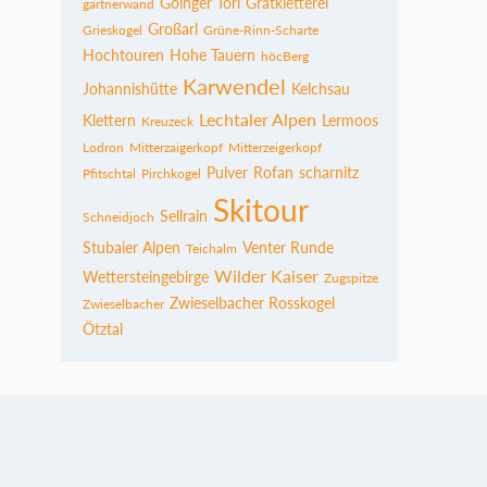
Goinger Törl
Gratkletterei
gartnerwand
Großarl
Grieskogel
Grüne-Rinn-Scharte
Hochtouren
Hohe Tauern
höcBerg
Karwendel
Johannishütte
Kelchsau
Lechtaler Alpen
Klettern
Lermoos
Kreuzeck
Lodron
Mitterzaigerkopf
Mitterzeigerkopf
Pulver
Rofan
scharnitz
Pfitschtal
Pirchkogel
Skitour
Sellrain
Schneidjoch
Stubaier Alpen
Venter Runde
Teichalm
Wilder Kaiser
Wettersteingebirge
Zugspitze
Zwieselbacher Rosskogel
Zwieselbacher
Ötztal