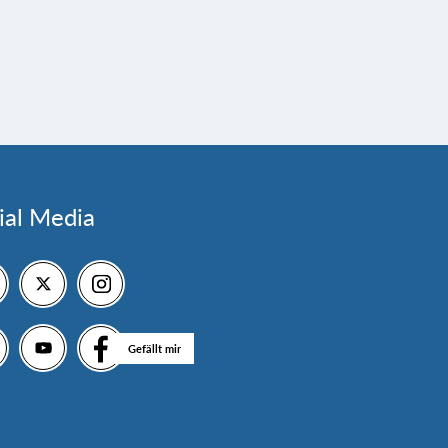
ial Media
Gefällt mir