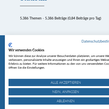
5.386 Themen
5.386 Beiträge (0,84 Beiträge pro Tag)
Datenschutzbest
Wir verwenden Cookies
Tourentipp
Service
Wir können diese zur Analyse unserer Besucherdaten platzieren, um unsere We
verbessern, personalisierte Inhalte anzuzeigen und Ihnen ein großartiges Webse
Erlebnis zu bieten. Für weitere Informationen zu den von uns verwendeten Co
Über uns
Wetter & Lawine
öffnen Sie die Einstellungen.
Touren
Bergjournal
Hütten
Gipfelkonferenz
MyTourentipp
ALLE AKZEPTIEREN
NEIN, ANPASSEN
ABLEHNEN
© Tourentipp.com 2025