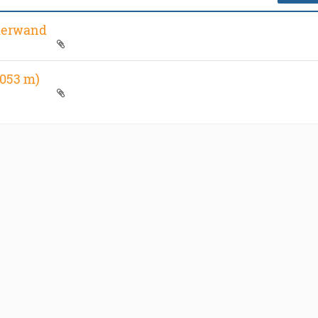
merwand
3053 m)