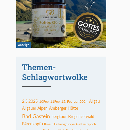
Themen-
Schlagwortwolke
2.3.2025
Allgäu
10Feb
11Feb
15. Februar 2024
Allgäuer Alpen
Amberger Hütte
Bad Gastein
bergtour
Bregenzerwald
Bärenkopf
Ellmau
Falkengruppe
Galtseitejoch