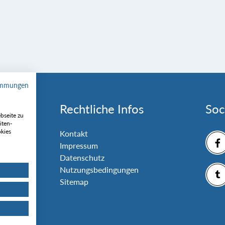
immungen
Rechtliche Infos
Soc
bseite zu
iten-
okies
nlage
Kontakt
Impressum
Datenschutz
Nutzungsbedingungen
Sitemap