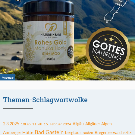
Themen-Schlagwortwolke
2.3.2025
Allgäu
Allgäuer Alpen
10Feb
11Feb
15. Februar 2024
Bad Gastein
Amberger Hütte
bergtour
Bregenzerwald
Boden
Brille