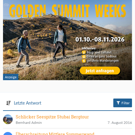
Letzte Antwort
Filter
Schlicker Seespitze Stubai Bergtour
Bernhard Admin
7. August 2016
Überschreitung Mittlere Sommerwand