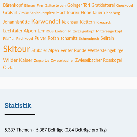
Bärenkopf
Goinger Törl
Gratkletterei
Ellmau
Firn
Galtseitejoch
Grieskogel
Großarl
Hochtouren
Hohe Tauern
Große Schlenkerspitze
höcBerg
Karwendel
Johannishütte
Kelchsau
Klettern
Kreuzeck
Lechtaler Alpen
Lermoos
Lodron
Mitterzaigerkopf
Mitterzeigerkopf
Pulver
Rofan
scharnitz
Sellrain
Pfafflar
Pirchkogel
Schneidjoch
Skitour
Stubaier Alpen
Venter Runde
Wettersteingebirge
Wilder Kaiser
Zwieselbacher Rosskogel
Zugspitze
Zwieselbacher
Ötztal
Statistik
5.387 Themen
5.387 Beiträge (0,84 Beiträge pro Tag)