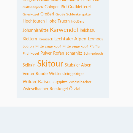
Goinger Törl
Gratkletterei
Galtseitejoch
Großarl
Grieskogel
Große Schlenkerspitze
Hochtouren
Hohe Tauern
höcBerg
Karwendel
Johannishütte
Kelchsau
Lechtaler Alpen
Klettern
Lermoos
Kreuzeck
Lodron
Mitterzaigerkopf
Mitterzeigerkopf
Pfafflar
Pulver
Rofan
scharnitz
Pirchkogel
Schneidjoch
Skitour
Sellrain
Stubaier Alpen
Venter Runde
Wettersteingebirge
Wilder Kaiser
Zugspitze
Zwieselbacher
Zwieselbacher Rosskogel
Ötztal