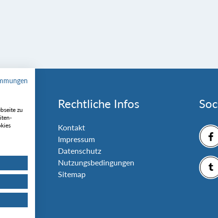
immungen
Rechtliche Infos
Soc
bseite zu
iten-
okies
nlage
Kontakt
Impressum
Datenschutz
Nutzungsbedingungen
Sitemap