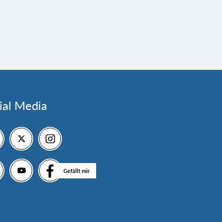
ial Media
Gefällt mir