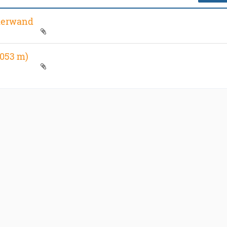
merwand
3053 m)