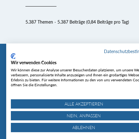
5.387 Themen
5.387 Beiträge (0,84 Beiträge pro Tag)
Datenschutzbest
Wir verwenden Cookies
Tourentipp
Service
Wir können diese zur Analyse unserer Besucherdaten platzieren, um unsere We
verbessern, personalisierte Inhalte anzuzeigen und Ihnen ein großartiges Webse
Erlebnis zu bieten. Für weitere Informationen zu den von uns verwendeten Co
Über uns
Wetter & Lawine
öffnen Sie die Einstellungen.
Touren
Bergjournal
Hütten
Gipfelkonferenz
MyTourentipp
ALLE AKZEPTIEREN
NEIN, ANPASSEN
ABLEHNEN
© Tourentipp.com 2025