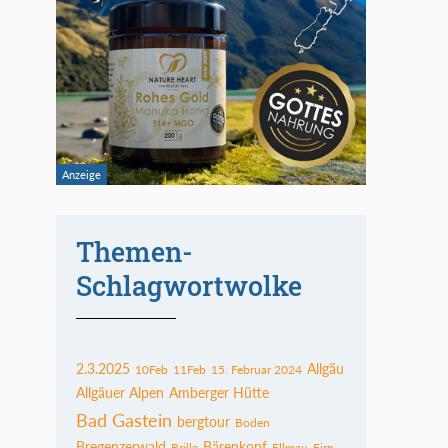
Themen-
Schlagwortwolke
2.3.2025
Allgäu
10Feb
11Feb
15. Februar 2024
Allgäuer Alpen
Amberger Hütte
Bad Gastein
bergtour
Boden
Bregenzerwald
Bärenkopf
Brille
Ellmau
Firn