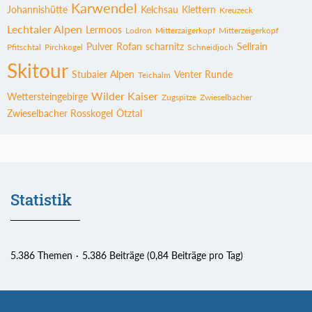
Karwendel
Johannishütte
Kelchsau
Klettern
Kreuzeck
Lechtaler Alpen
Lermoos
Lodron
Mitterzaigerkopf
Mitterzeigerkopf
Pulver
Rofan
scharnitz
Sellrain
Pfitschtal
Pirchkogel
Schneidjoch
Skitour
Stubaier Alpen
Venter Runde
Teichalm
Wilder Kaiser
Wettersteingebirge
Zugspitze
Zwieselbacher
Zwieselbacher Rosskogel
Ötztal
Statistik
5.386 Themen
5.386 Beiträge (0,84 Beiträge pro Tag)