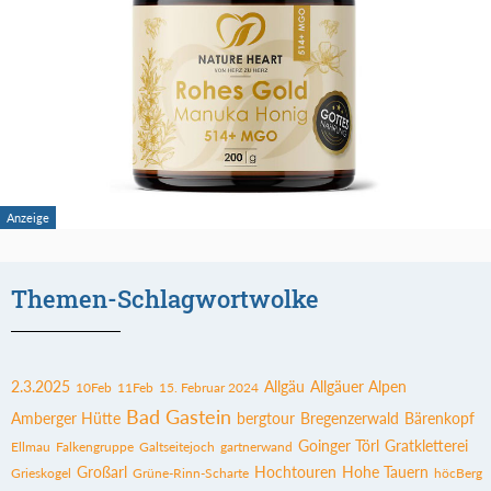
Themen-Schlagwortwolke
2.3.2025
Allgäu
Allgäuer Alpen
10Feb
11Feb
15. Februar 2024
Bad Gastein
Amberger Hütte
bergtour
Bregenzerwald
Bärenkopf
Goinger Törl
Gratkletterei
Ellmau
Falkengruppe
Galtseitejoch
gartnerwand
Großarl
Hochtouren
Hohe Tauern
Grieskogel
Grüne-Rinn-Scharte
höcBerg