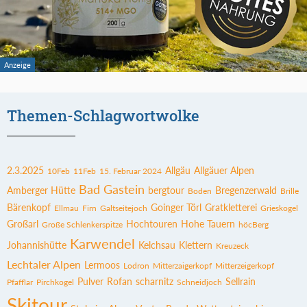
Themen-Schlagwortwolke
2.3.2025
Allgäu
Allgäuer Alpen
10Feb
11Feb
15. Februar 2024
Bad Gastein
Amberger Hütte
bergtour
Bregenzerwald
Boden
Brille
Bärenkopf
Goinger Törl
Gratkletterei
Ellmau
Firn
Galtseitejoch
Grieskogel
Großarl
Hochtouren
Hohe Tauern
Große Schlenkerspitze
höcBerg
Karwendel
Johannishütte
Kelchsau
Klettern
Kreuzeck
Lechtaler Alpen
Lermoos
Lodron
Mitterzaigerkopf
Mitterzeigerkopf
Pulver
Rofan
scharnitz
Sellrain
Pfafflar
Pirchkogel
Schneidjoch
Skitour