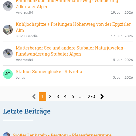
Rainbachköpfl und Hannemann-Weg - Wanderung
Zillertaler Alpen
Andreas84
19. Juni 2026
Kuhljochspitze + Freiungen Höhenweg von der Eppzirler
Alm
Julio Buendia
17. Juni 2026
Mutterberger See und andere Stubaier Naturjuwelen -
Rundwanderung Stubaier Alpen
Andreas84
15. Juni 2026
Skitour Schneeglocke - Silvretta
Jonas
5. Juni 2026
1
2
3
4
5
…
270
Letzte Beiträge
Großer Lenkstein - Bergtour - Riesenfernergruppe