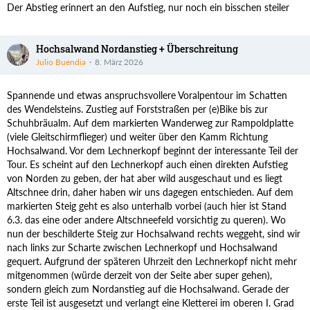
Der Abstieg erinnert an den Aufstieg, nur noch ein bisschen steiler
Hochsalwand Nordanstieg + Überschreitung
Julio Buendia
8. März 2026
Spannende und etwas anspruchsvollere Voralpentour im Schatten
des Wendelsteins. Zustieg auf Forststraßen per (e)Bike bis zur
Schuhbräualm. Auf dem markierten Wanderweg zur Rampoldplatte
(viele Gleitschirmflieger) und weiter über den Kamm Richtung
Hochsalwand. Vor dem Lechnerkopf beginnt der interessante Teil der
Tour. Es scheint auf den Lechnerkopf auch einen direkten Aufstieg
von Norden zu geben, der hat aber wild ausgeschaut und es liegt
Altschnee drin, daher haben wir uns dagegen entschieden. Auf dem
markierten Steig geht es also unterhalb vorbei (auch hier ist Stand
6.3. das eine oder andere Altschneefeld vorsichtig zu queren). Wo
nun der beschilderte Steig zur Hochsalwand rechts weggeht, sind wir
nach links zur Scharte zwischen Lechnerkopf und Hochsalwand
gequert. Aufgrund der späteren Uhrzeit den Lechnerkopf nicht mehr
mitgenommen (würde derzeit von der Seite aber super gehen),
sondern gleich zum Nordanstieg auf die Hochsalwand. Gerade der
erste Teil ist ausgesetzt und verlangt eine Kletterei im oberen I. Grad