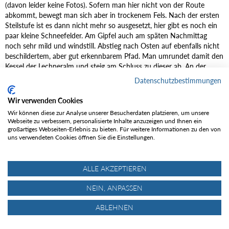
(davon leider keine Fotos). Sofern man hier nicht von der Route
abkommt, bewegt man sich aber in trockenem Fels. Nach der ersten
Steilstufe ist es dann nicht mehr so ausgesetzt, hier gibt es noch ein
paar kleine Schneefelder. Am Gipfel auch am späten Nachmittag
noch sehr mild und windstill. Abstieg nach Osten auf ebenfalls nicht
beschildertem, aber gut erkennbarem Pfad. Man umrundet damit den
Kessel der Lechneralm und steig am Schluss zu dieser ab. An der
Rampoldplatte vorbei quert der Weg zur Rampoldalm. Von dort auf
Datenschutzbestimmungen
der Aufstieg-/Auffahrtsroute zurück.
Wir verwenden Cookies
Bedingungen (6.3.26):
Wir können diese zur Analyse unserer Besucherdaten platzieren, um unsere
- Bis zur Rampoldplatte schneefrei
Webseite zu verbessern, personalisierte Inhalte anzuzeigen und Ihnen ein
- Querung bis unterhalb Hochsalwand: vereinzelte, gespurte
großartiges Webseiten-Erlebnis zu bieten. Für weitere Informationen zu den von
Altschneefelder
uns verwendeten Cookies öffnen Sie die Einstellungen.
- Lechnerkopf: "Normalzustieg" von Südwesten schneefrei
- Hochsalwand: Nordanstieg gut machbar, was die
Schneeverhältnisse betrifft. Trotzdem ein anspruchsvoller Weg
ALLE AKZEPTIEREN
- Abstieg über die Lechneralm: Altschneefelder, die ebenfalls gespurt
NEIN, ANPASSEN
und kein großes Problem darstellen.
- Schwierigkeit (auch aufgrund der Jahreszeit): T4 (I+)
ABLEHNEN
Weitere Details und Bilder siehe Tourenbericht: