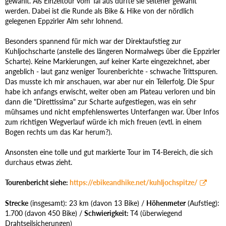
gewählt. Als Einzeltour vom Tal aus dürfte sie seltener gewählt
werden. Dabei ist die Runde als Bike & Hike von der nördlich
gelegenen Eppzirler Alm sehr lohnend.
Besonders spannend für mich war der Direktaufstieg zur
Kuhljochscharte (anstelle des längeren Normalwegs über die Eppzirler
Scharte). Keine Markierungen, auf keiner Karte eingezeichnet, aber
angeblich - laut ganz weniger Tourenberichte - schwache Trittspuren.
Das musste ich mir anschauen, war aber nur ein Teilerfolg. Die Spur
habe ich anfangs erwischt, weiter oben am Plateau verloren und bin
dann die "Direttissima" zur Scharte aufgestiegen, was ein sehr
mühsames und nicht empfehlenswertes Unterfangen war. Über Infos
zum richtigen Wegverlauf würde ich mich freuen (evtl. in einem
Bogen rechts um das Kar herum?).
Ansonsten eine tolle und gut markierte Tour im T4-Bereich, die sich
durchaus etwas zieht.
Tourenbericht siehe:
https://ebikeandhike.net/kuhljochspitze/
Strecke
(insgesamt): 23 km (davon 13 Bike) /
Höhenmeter
(Aufstieg):
1.700 (davon 450 Bike) /
Schwierigkeit:
T4 (überwiegend
Drahtseilsicherungen)