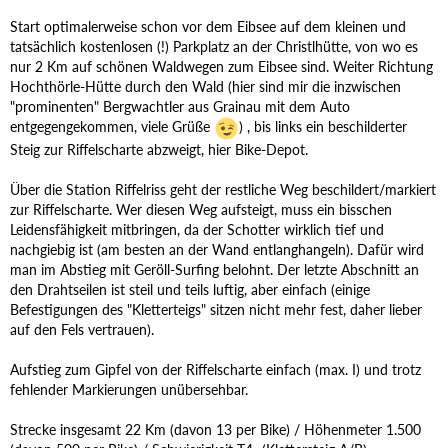
Start optimalerweise schon vor dem Eibsee auf dem kleinen und
tatsächlich kostenlosen (!) Parkplatz an der Christlhütte, von wo es
nur 2 Km auf schönen Waldwegen zum Eibsee sind. Weiter Richtung
Hochthörle-Hütte durch den Wald (hier sind mir die inzwischen
"prominenten" Bergwachtler aus Grainau mit dem Auto
entgegengekommen, viele Grüße
) , bis links ein beschilderter
Steig zur Riffelscharte abzweigt, hier Bike-Depot.
Über die Station Riffelriss geht der restliche Weg beschildert/markiert
zur Riffelscharte. Wer diesen Weg aufsteigt, muss ein bisschen
Leidensfähigkeit mitbringen, da der Schotter wirklich tief und
nachgiebig ist (am besten an der Wand entlanghangeln). Dafür wird
man im Abstieg mit Geröll-Surfing belohnt. Der letzte Abschnitt an
den Drahtseilen ist steil und teils luftig, aber einfach (einige
Befestigungen des "Kletterteigs" sitzen nicht mehr fest, daher lieber
auf den Fels vertrauen).
Aufstieg zum Gipfel von der Riffelscharte einfach (max. I) und trotz
fehlender Markierungen unübersehbar.
Strecke insgesamt 22 Km (davon 13 per Bike) / Höhenmeter 1.500