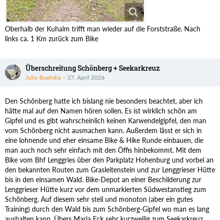
Oberhalb der Kuhalm trifft man wieder auf die Forststraße. Nach
links ca. 1 Km zurück zum Bike
Überschreitung Schönberg + Seekarkreuz
Julio Buendia
27. April 2026
Den Schönberg hatte ich bislang nie besonders beachtet, aber ich
hätte mal auf den Namen hören sollen. Es ist wirklich schön am
Gipfel und es gibt wahrscheinlich keinen Karwendelgipfel, den man
vom Schönberg nicht ausmachen kann. Außerdem lässt er sich in
eine lohnende und eher einsame Bike & Hike Runde einbauen, die
man auch noch sehr einfach mit den Öffis hinbekommt. Mit dem
Bike vom Bhf Lenggries über den Parkplatz Hohenburg und vorbei an
den bekannten Routen zum Grasleitenstein und zur Lenggrieser Hütte
bis in den einsamen Wald. Bike-Depot an einer Beschilderung zur
Lenggrieser Hütte kurz vor dem unmarkierten Südwestanstieg zum
Schönberg. Auf diesem sehr steil und monoton (aber ein gutes
Training) durch den Wald bis zum Schönberg-Gipfel wo man es lang
aushalten kann. Übers Maria Eck sehr kurzweilig zum Seekarkreuz