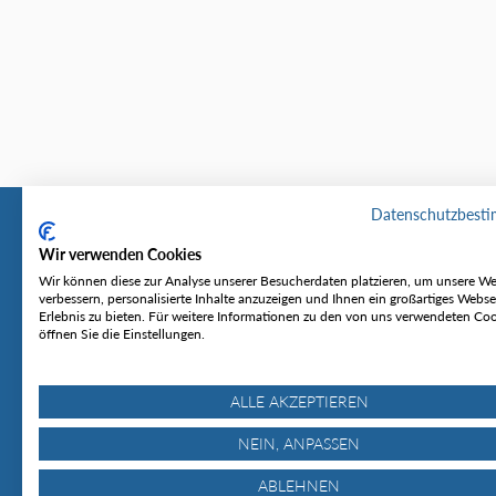
Datenschutzbest
Wir verwenden Cookies
Tourentipp
Service
Wir können diese zur Analyse unserer Besucherdaten platzieren, um unsere We
verbessern, personalisierte Inhalte anzuzeigen und Ihnen ein großartiges Webse
Erlebnis zu bieten. Für weitere Informationen zu den von uns verwendeten Co
Über uns
Wetter & Lawine
öffnen Sie die Einstellungen.
Touren
Bergjournal
Hütten
Gipfelkonferenz
MyTourentipp
ALLE AKZEPTIEREN
NEIN, ANPASSEN
ABLEHNEN