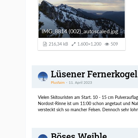
IMG_8814 (002)_autoscaled.jpg
216,34 kB
1.600×1.200
509
Lüsener Fernerkogel
Plusfaim
11. April 2023
Vielen Skitouristen am Start. 10 - 15 cm Pulveraufla
Nordost-Rinne ist um 11:00 schon angetaut und N
versteckt sich so mancher Felsen. Dennoch sehr loh
Böses Weible