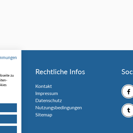
immungen
Rechtliche Infos
Soc
bseite zu
iten-
okies
nlage
Kontakt
Impressum
Datenschutz
Nutzungsbedingungen
Sitemap